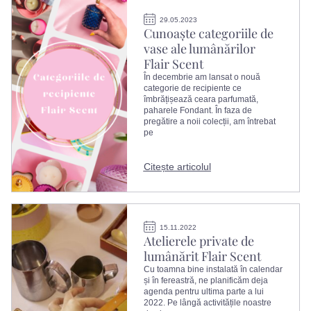
29.05.2023
Cunoaște categoriile de
vase ale lumânărilor
Flair Scent
În decembrie am lansat o nouă
categorie de recipiente ce
îmbrățișează ceara parfumată,
paharele Fondant. În faza de
pregătire a noii colecții, am întrebat
pe
Citește articolul
15.11.2022
Atelierele private de
lumânărit Flair Scent
Cu toamna bine instalată în calendar
și în fereastră, ne planificăm deja
agenda pentru ultima parte a lui
2022. Pe lângă activitățile noastre