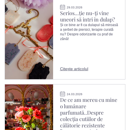
29.03.2026
Serios…ție nu-ți vine
uneori să intri în dulap?
Și ce bine ar fi ca dulapul să miroasă
a șerbet de piersici, terapie curată
nu? Despre odorizante cu praf de
zână!
Citește articolul
24.03.2026
De ce am mereu cu mine
o lumânare
parfumată..Despre
colecția cutiilor de
călătorie rezistente