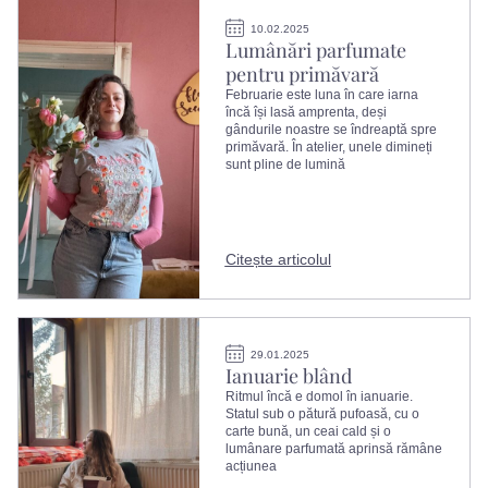
10.02.2025
Lumânări parfumate
pentru primăvară
Februarie este luna în care iarna
încă își lasă amprenta, deși
gândurile noastre se îndreaptă spre
primăvară. În atelier, unele dimineți
sunt pline de lumină
Citește articolul
29.01.2025
Ianuarie blând
Ritmul încă e domol în ianuarie.
Statul sub o pătură pufoasă, cu o
carte bună, un ceai cald și o
lumânare parfumată aprinsă rămâne
acțiunea