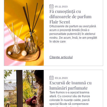
05.11.2023
Fă cunoștință cu
difuzoarele de parfum
Flair Scent
Difuzoarele de parfum au avut până
acum o prezență timidă (însă o
personalitate puternică!) în atelierul
nostru. De acum, însă, le-am pregătit
în sticle care
Citește articolul
03.11.2023
Excursii de toamnă cu
lumânări parfumate
Tare frumos s-a așezat toamna
afară. Cu covorul său de frunze
colorate în nuanțe calde, parcă
special făcute să compenseze