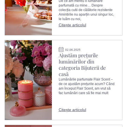
De ce am mereu o lumânare
parfumată cu mine… Despre
colecția cutii de călătorie rezistente
Amintirile nu aparțin unui singur loc,
le luăm cu noi,
Citește articolul
02.06.2025
Ajustăm prețurile
lumânărilor din
categoria Bijuterii de
casă
Lumânările parfumate Flair Scent –
de ce ajustăm prețurile acum? Când
am început Flair Scent, am vrut să
fac lumânări care să fie mai mult
Citește articolul