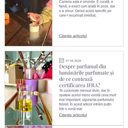
Camera asta e oriunde. E curată, e
faină, e exact cum arată în poze, dar
e a oricui. Genul acela specific pe
care-l recunoști imediat,
Citește articolul
07.04.2026
Despre parfumul din
lumânările parfumate și
de ce contează
certificarea IFRA?
Te cucerește mirosul divin, dar în
spatele acelui miros există ceva mult
mai important: siguranța parfumului
folosit. În acest articol intrăm puțin
într-o zonă mai
Citește articolul