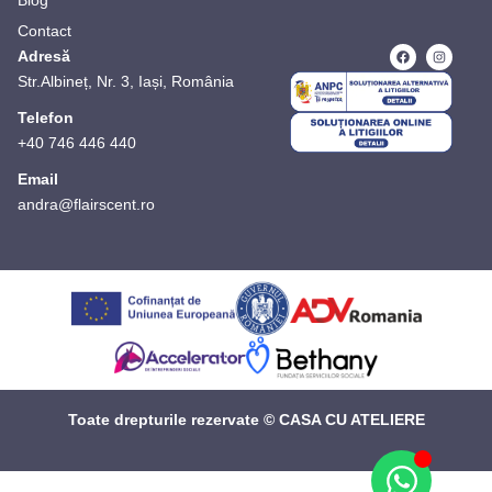
Blog
Contact
Adresă
Str.Albineț, Nr. 3, Iași, România
Telefon
+40 746 446 440
Email
andra@flairscent.ro
Toate drepturile rezervate © CASA CU ATELIERE