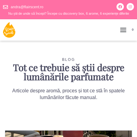
andra@flairscent.ro
Nu știi de unde să începi? Începe cu discovery box, 6 arome, 6 experiențe diferite
0
BLOG
Tot ce trebuie să știi despre
lumânările parfumate
Articole despre aromă, proces și tot ce stă în spatele
lumânărilor făcute manual.