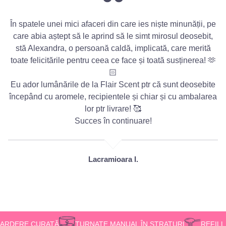
În spatele unei mici afaceri din care ies niște minunății, pe
L
care abia aștept să le aprind să le simt mirosul deosebit,
stă Alexandra, o persoană caldă, implicată, care merită
toate felicitările pentru ceea ce face și toată susținerea! 🫶
m
🏻
Eu ador lumânările de la Flair Scent ptr că sunt deosebite
începând cu aromele, recipientele și chiar și cu ambalarea
lor ptr livrare! 🥰
Succes în continuare!
Lacramioara I.
ARDERE CURATĂ
TURNATE MANUAL ÎN STRATURI
REFILL