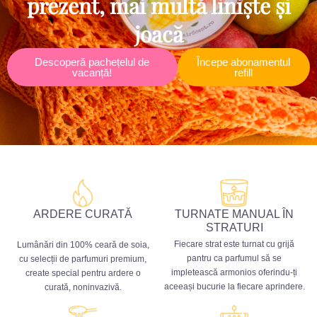
prezent, mai multă liniște și
joacă
Descoperă pachețelul de
Începe abonamentul
vacanță!
refill
ARDERE CURATĂ
TURNATE MANUAL ÎN
STRATURI
Fiecare strat este turnat cu grijă
Lumânări din 100% ceară de soia,
pantru ca parfumul să se
cu selecții de parfumuri premium,
impletească armonios oferindu-ți
create special pentru ardere o
aceeași bucurie la fiecare aprindere.
curată, noninvazivă.