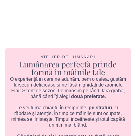
ATELIER DE LUMÂNĂRI
Lumânarea perfectă prinde
formă în mâinile tale
O experiență în care ne adunăm, bem o cafea, gustăm
fursecuri delicioase și ne lăsăm ghidați de aromele
Flair Scent de sezon. Le mirosim pe rând, fără grabă,
până când îți alegi
două preferate
.
Le vei turna chiar tu în recipiente,
pe straturi
, cu
răbdare și atenție. În timp ce mâinile sunt ocupate,
mintea se liniștește. Timpul încetinește și totul capătă
un ritm mai blând.