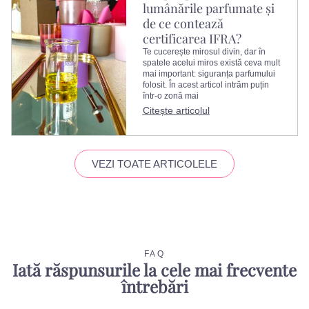
lumânările parfumate și
de ce contează
certificarea IFRA?
Te cucerește mirosul divin, dar în
spatele acelui miros există ceva mult
mai important: siguranța parfumului
folosit. În acest articol intrăm puțin
într-o zonă mai
Citește articolul
VEZI TOATE ARTICOLELE
FAQ
Iată răspunsurile la cele mai frecvente
întrebări