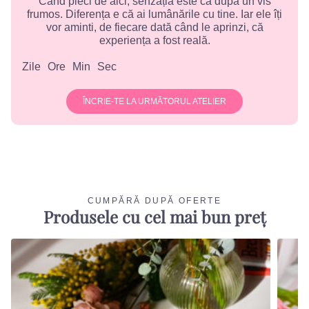
Când pleci de aici, senzația este ca după un vis
frumos. Diferența e că ai lumânările cu tine. Iar ele îți
vor aminti, de fiecare dată când le aprinzi, că
experiența a fost reală.
Zile
Ore
Min
Sec
ÎNCRIE-TE LA URMĂTORUL ATELIER
CUMPĂRĂ DUPĂ OFERTE
Produsele cu cel mai bun preț