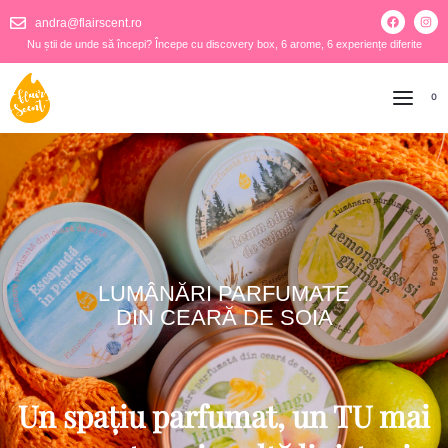
andra@flairscent.ro
Nu știi de unde să începi? Începe cu discovery box, 6 arome, 6 experiențe diferite
0
LUMÂNĂRI PARFUMATE
DIN CEARĂ DE SOIA
Un spațiu parfumat, un TU mai