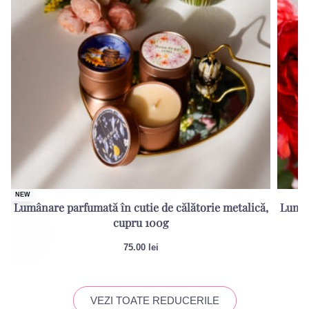
NEW
Lumânare parfumată în cutie de călătorie metalică,
Lumân
cupru 100g
75.00
lei
VEZI TOATE REDUCERILE