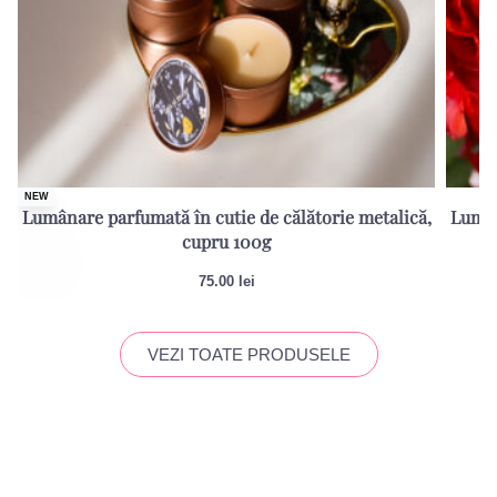
NEW
Lumânare parfumată în cutie de călătorie metalică,
Lumân
cupru 100g
75.00
lei
VEZI TOATE PRODUSELE