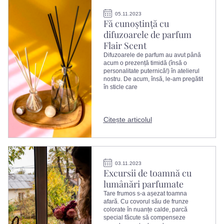
05.11.2023
Fă cunoștință cu
difuzoarele de parfum
Flair Scent
Difuzoarele de parfum au avut până
acum o prezență timidă (însă o
personalitate puternică!) în atelierul
nostru. De acum, însă, le-am pregătit
în sticle care
Citește articolul
03.11.2023
Excursii de toamnă cu
lumânări parfumate
Tare frumos s-a așezat toamna
afară. Cu covorul său de frunze
colorate în nuanțe calde, parcă
special făcute să compenseze