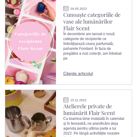
29.05.2023
Cunoaște categoriile de
vase ale lumânărilor
Flair Scent
În decembrie am lansat o nouă
categorie de recipiente ce
îmbrățișează ceara parfumată,
paharele Fondant. În faza de
pregătire a noii colecții, am întrebat
pe
Citește articolul
15.11.2022
Atelierele private de
lumânărit Flair Scent
Cu toamna bine instalată în calendar
și în fereastră, ne planificăm deja
agenda pentru ultima parte a lui
2022. Pe lângă activitățile noastre