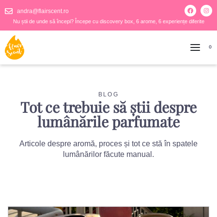
andra@flairscent.ro
Nu știi de unde să începi? Începe cu discovery box, 6 arome, 6 experiențe diferite
0
BLOG
Tot ce trebuie să știi despre
lumânările parfumate
Articole despre aromă, proces și tot ce stă în spatele
lumânărilor făcute manual.