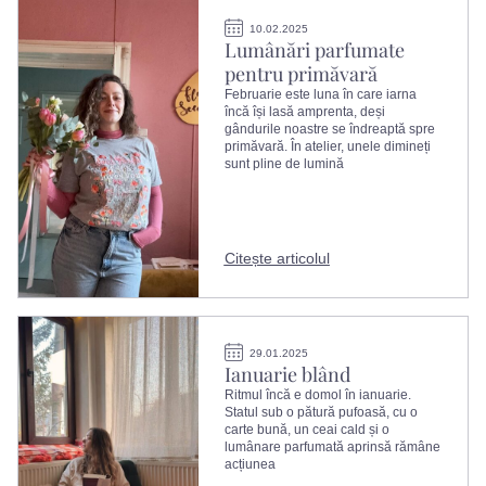
10.02.2025
Lumânări parfumate
pentru primăvară
Februarie este luna în care iarna
încă își lasă amprenta, deși
gândurile noastre se îndreaptă spre
primăvară. În atelier, unele dimineți
sunt pline de lumină
Citește articolul
29.01.2025
Ianuarie blând
Ritmul încă e domol în ianuarie.
Statul sub o pătură pufoasă, cu o
carte bună, un ceai cald și o
lumânare parfumată aprinsă rămâne
acțiunea