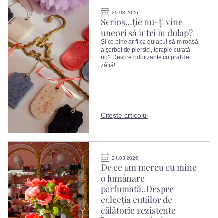
29.03.2026
Serios…ție nu-ți vine
uneori să intri în dulap?
Și ce bine ar fi ca dulapul să miroasă
a șerbet de piersici, terapie curată
nu? Despre odorizante cu praf de
zână!
Citește articolul
24.03.2026
De ce am mereu cu mine
o lumânare
parfumată..Despre
colecția cutiilor de
călătorie rezistente