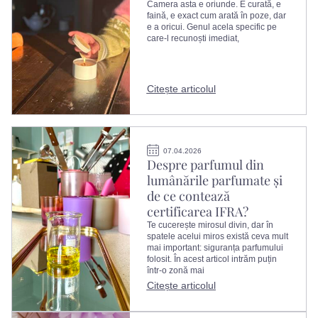
Camera asta e oriunde. E curată, e
faină, e exact cum arată în poze, dar
e a oricui. Genul acela specific pe
care-l recunoști imediat,
Citește articolul
07.04.2026
Despre parfumul din
lumânările parfumate și
de ce contează
certificarea IFRA?
Te cucerește mirosul divin, dar în
spatele acelui miros există ceva mult
mai important: siguranța parfumului
folosit. În acest articol intrăm puțin
într-o zonă mai
Citește articolul