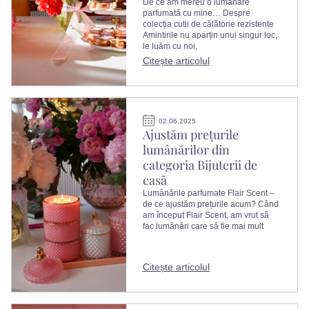
De ce am mereu o lumânare
parfumată cu mine… Despre
colecția cutii de călătorie rezistente
Amintirile nu aparțin unui singur loc,
le luăm cu noi,
Citește articolul
02.06.2025
Ajustăm prețurile
lumânărilor din
categoria Bijuterii de
casă
Lumânările parfumate Flair Scent –
de ce ajustăm prețurile acum? Când
am început Flair Scent, am vrut să
fac lumânări care să fie mai mult
Citește articolul