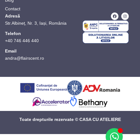
Blog
Contact
Adresă
Str.Albineț, Nr. 3, Iași, România
Telefon
+40 746 446 440
Email
andra@flairscent.ro
Toate drepturile rezervate © CASA CU ATELIERE