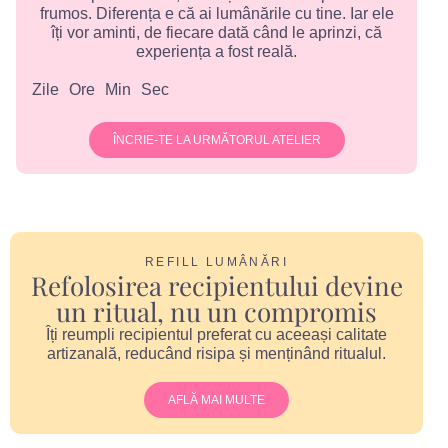
frumos. Diferența e că ai lumânările cu tine. Iar ele
îți vor aminti, de fiecare dată când le aprinzi, că
experiența a fost reală.
Zile
Ore
Min
Sec
ÎNCRIE-TE LA URMĂTORUL ATELIER
REFILL LUMÂNĂRI
Refolosirea recipientului devine
un ritual, nu un compromis
Îți reumpli recipientul preferat cu aceeași calitate
artizanală, reducând risipa și menținând ritualul.
AFLĂ MAI MULTE