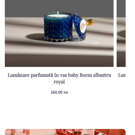
Lumânare parfumată în vas baby Boem albastru
Lumânar
royal
160.00
lei