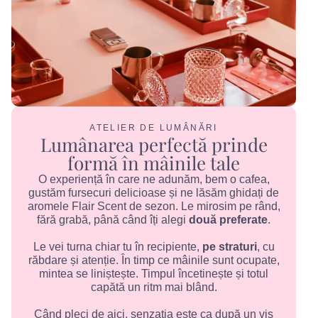
ATELIER DE LUMÂNĂRI
Lumânarea perfectă prinde
formă în mâinile tale
O experiență în care ne adunăm, bem o cafea,
gustăm fursecuri delicioase și ne lăsăm ghidați de
aromele Flair Scent de sezon. Le mirosim pe rând,
fără grabă, până când îți alegi
două preferate
.
Le vei turna chiar tu în recipiente,
pe straturi
, cu
răbdare și atenție. În timp ce mâinile sunt ocupate,
mintea se liniștește. Timpul încetinește și totul
capătă un ritm mai blând.
Când pleci de aici, senzația este ca după un vis