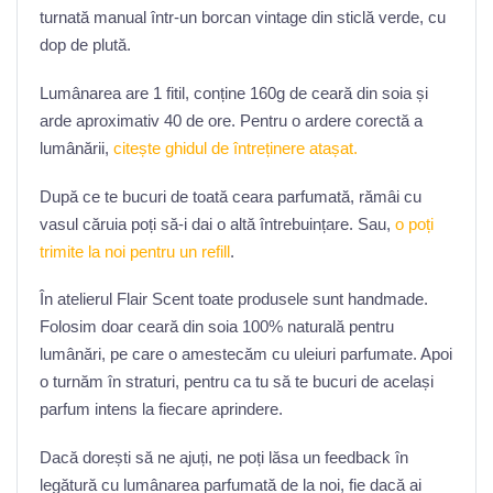
turnată manual într-un borcan vintage din sticlă verde, cu
dop de plută.
Lumânarea are 1 fitil, conține 160g de ceară din soia și
arde aproximativ 40 de ore. Pentru o ardere corectă a
lumânării,
citește ghidul de întreținere atașat.
După ce te bucuri de toată ceara parfumată, rămâi cu
vasul căruia poți să-i dai o altă întrebuințare. Sau,
o poți
trimite la noi pentru un refill
.
În atelierul Flair Scent toate produsele sunt handmade.
Folosim doar ceară din soia 100% naturală pentru
lumânări, pe care o amestecăm cu uleiuri parfumate. Apoi
o turnăm în straturi, pentru ca tu să te bucuri de același
parfum intens la fiecare aprindere.
Dacă dorești să ne ajuți, ne poți lăsa un feedback în
legătură cu lumânarea parfumată de la noi, fie dacă ai