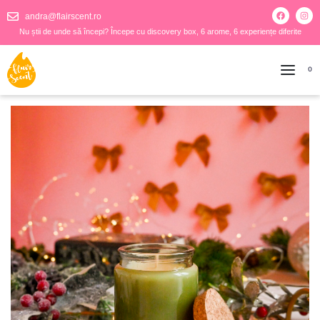
andra@flairscent.ro
Nu știi de unde să începi? Începe cu discovery box, 6 arome, 6 experiențe diferite
0