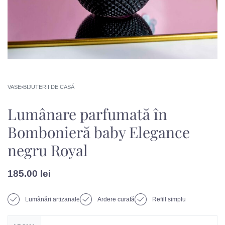
VASE
›
BIJUTERII DE CASĂ
Lumânare parfumată în
Bombonieră baby Elegance
negru Royal
185.00
lei
Lumânări artizanale
Ardere curată
Refill simplu