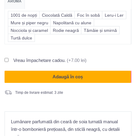
AROMA
1001 de nopți
Ciocolată Caldă
Foc în sobă
Leru-i Ler
Mure și piper negru
Napolitană cu alune
Nocciola și caramel
Rodie neagră
Tămâie și smirnă
Turtă dulce
Vreau împachetare cadou.
(+7.00 lei)
Adaugă în coș
Timp de livrare estimat: 3 zile
Lumânare parfumată din ceară de soia turnată manual
într-o bombonieră prețioasă, din sticlă neagră, cu detalii