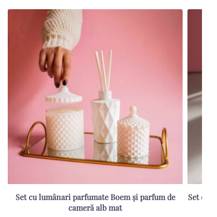
Set cu lumânari parfumate Boem și parfum de
Set cu 
cameră alb mat