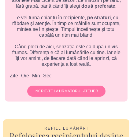
aromele Flair Scent de sezon. Le mirosim pe rând,
fără grabă, până când îți alegi
două preferate
.
Le vei turna chiar tu în recipiente,
pe straturi
, cu
răbdare și atenție. În timp ce mâinile sunt ocupate,
mintea se liniștește. Timpul încetinește și totul
capătă un ritm mai blând.
Când pleci de aici, senzația este ca după un vis
frumos. Diferența e că ai lumânările cu tine. Iar ele
îți vor aminti, de fiecare dată când le aprinzi, că
experiența a fost reală.
Zile
Ore
Min
Sec
ÎNCRIE-TE LA URMĂTORUL ATELIER
REFILL LUMÂNĂRI
Refolosirea recipientului devine