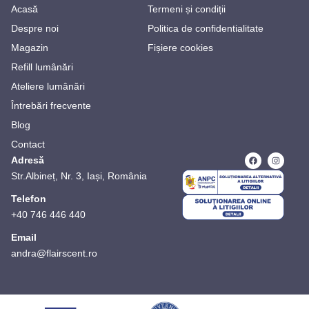
Acasă
Termeni și condiții
Despre noi
Politica de confidentialitate
Magazin
Fișiere cookies
Refill lumânări
Ateliere lumânări
Întrebări frecvente
Blog
Contact
Adresă
Str.Albineț, Nr. 3, Iași, România
Telefon
+40 746 446 440
Email
andra@flairscent.ro