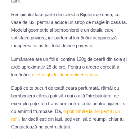
aurii.
Recipientul face parte din colecția Bijuterii de casă, cu
vase de lux, pentru a aduce un strop de magie în casa ta.
Modelul geometric al bombonierei e un detaliu care
satisface privirea, iar parfumul lumânării acaparează
încăperea, și astfel, totul devine poveste.
Lumânarea are un fitil și conține 120g de ceară din soia și
arde aproximativ 28 de ore. Pentru o ardere corectă a
lumânării,
citește ghidul de întreținere atașat.
După ce te bucuri de toată ceara parfumată, rămâi cu
bomboniera căreia poți să-i dai o altă întrebuințare, de
exemplu poți să o transformi într-o cutie pentru bijuterii, și
cu amintiri frumoase. Da,
o poți trimite la noi pentru un
refill
. Iar dacă ești din Iași, poți veni să o reumpli chiar tu.
Contactează-ne pentru detalii.