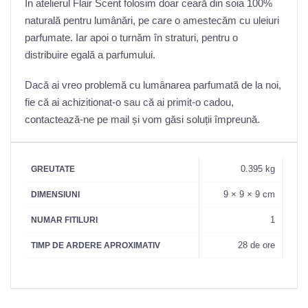
În atelierul Flair Scent folosim doar ceară din soia 100%
naturală pentru lumânări, pe care o amestecăm cu uleiuri
parfumate. Iar apoi o turnăm în straturi, pentru o
distribuire egală a parfumului.
Dacă ai vreo problemă cu lumânarea parfumată de la noi,
fie că ai achizitionat-o sau că ai primit-o cadou,
contactează-ne pe mail și vom găsi soluții împreună.
0.395 kg
GREUTATE
9 × 9 × 9 cm
DIMENSIUNI
1
NUMAR FITILURI
28 de ore
TIMP DE ARDERE APROXIMATIV