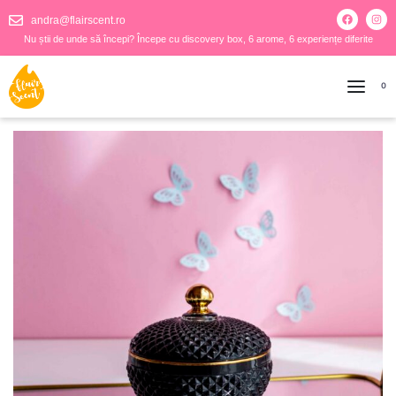
andra@flairscent.ro
Nu știi de unde să începi? Începe cu discovery box, 6 arome, 6 experiențe diferite
0