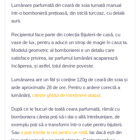
Lumânare parfumată din ceară de soia turnată manual
într-o bombonieră prețioasă, din sticlă turcoaz, cu detalii
aurii.
Recipientul face parte din colecția Bijuterii de casă, cu
vase de lux, pentru a aduce un strop de magie în casa ta.
Modelul geometric al bombonierei e un detaliu care
satisface privirea, iar parfumul lumânării acaparează
încăperea, și astfel, totul devine poveste.
Lumânarea are un fitil și conține 120g de ceară din soia și
arde aproximativ 28 de ore. Pentru o ardere corectă a
lumânării,
citește ghidul de întreținere atașat.
După ce te bucuri de toată ceara parfumată, rămâi cu
bomboniera căreia poți să-i dai o altă întrebuințare, de
exemplu poți să o transformi într-o cutie pentru bijuterii.
Sau
o poți trimite la noi pentru un refill
. Iar dacă ești din