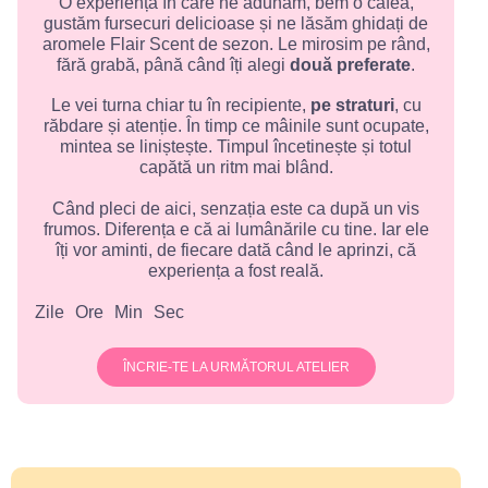
O experiență în care ne adunăm, bem o cafea,
gustăm fursecuri delicioase și ne lăsăm ghidați de
aromele Flair Scent de sezon. Le mirosim pe rând,
fără grabă, până când îți alegi
două preferate
.
Le vei turna chiar tu în recipiente,
pe straturi
, cu
răbdare și atenție. În timp ce mâinile sunt ocupate,
mintea se liniștește. Timpul încetinește și totul
capătă un ritm mai blând.
Când pleci de aici, senzația este ca după un vis
frumos. Diferența e că ai lumânările cu tine. Iar ele
îți vor aminti, de fiecare dată când le aprinzi, că
experiența a fost reală.
Zile
Ore
Min
Sec
ÎNCRIE-TE LA URMĂTORUL ATELIER