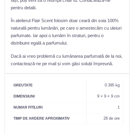
Iași, poți veni să o reumpli chiar tu. Contactează-ne
pentru detalii.
În atelierul Flair Scent folosim doar ceară din soia 100%
naturală pentru lumânări, pe care o amestecăm cu uleiuri
parfumate. Iar apoi o turnăm în straturi, pentru o
distribuire egală a parfumului.
Dacă ai vreo problemă cu lumânarea parfumată de la noi,
contactează-ne pe mail și vom găsi soluții împreună.
0.395 kg
GREUTATE
9 × 9 × 9 cm
DIMENSIUNI
1
NUMAR FITILURI
28 de ore
TIMP DE ARDERE APROXIMATIV