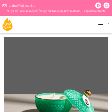
andra@flairscent.ro
Nu știi de unde să începi? Începe cu discovery box, 6 arome, 6 experiențe diferite
0