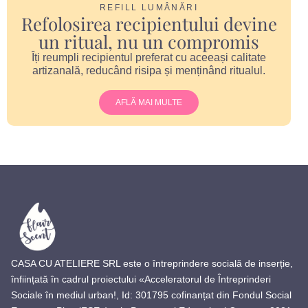
REFILL LUMÂNĂRI
Refolosirea recipientului devine
un ritual, nu un compromis
Îți reumpli recipientul preferat cu aceeași calitate
artizanală, reducând risipa și menținând ritualul.
AFLĂ MAI MULTE
CASA CU ATELIERE SRL este o întreprindere socială de inserție,
înființată în cadrul proiectului «Acceleratorul de Întreprinderi
Sociale în mediul urban!, Id: 301795 cofinanțat din Fondul Social