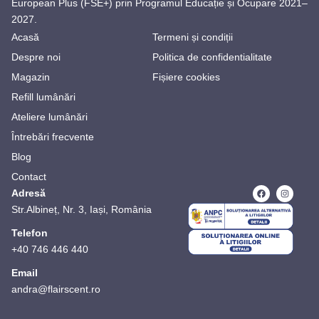
European Plus (FSE+) prin Programul Educație și Ocupare 2021–
2027.
Acasă
Termeni și condiții
Despre noi
Politica de confidentialitate
Magazin
Fișiere cookies
Refill lumânări
Ateliere lumânări
Întrebări frecvente
Blog
Contact
Adresă
Str.Albineț, Nr. 3, Iași, România
Telefon
+40 746 446 440
Email
andra@flairscent.ro