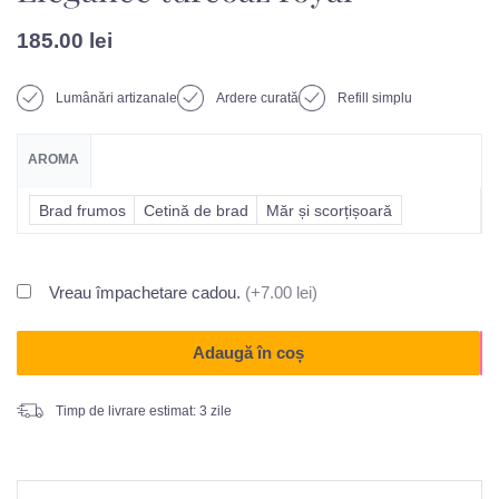
185.00
lei
Lumânări artizanale
Ardere curată
Refill simplu
AROMA
Brad frumos
Cetină de brad
Măr și scorțișoară
Vreau împachetare cadou.
(+7.00 lei)
Adaugă în coș
Timp de livrare estimat: 3 zile