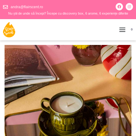
andra@flairscent.ro
Nu știi de unde să începi? Începe cu discovery box, 6 arome, 6 experiențe diferite
0