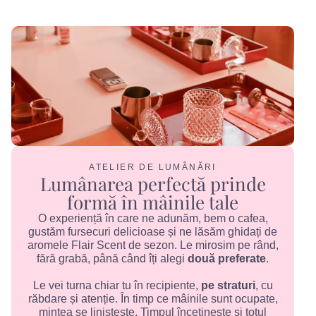
ATELIER DE LUMÂNĂRI
Lumânarea perfectă prinde
formă în mâinile tale
O experiență în care ne adunăm, bem o cafea,
gustăm fursecuri delicioase și ne lăsăm ghidați de
aromele Flair Scent de sezon. Le mirosim pe rând,
fără grabă, până când îți alegi
două preferate
.
Le vei turna chiar tu în recipiente,
pe straturi
, cu
răbdare și atenție. În timp ce mâinile sunt ocupate,
mintea se liniștește. Timpul încetinește și totul