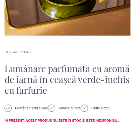
VASE
›
RECICLATE
Lumânare parfumată cu aromă
de iarnă în ceașcă verde-închis
cu farfurie
Lumânări artizanale
Ardere curată
Refill simplu
ÎN PREZENT, ACEST PRODUS NU ESTE ÎN STOC ȘI ESTE INDISPONIBIL.