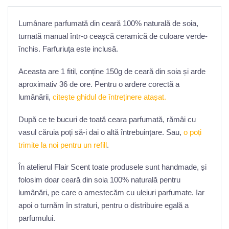
Lumânare parfumată din ceară 100% naturală de soia,
turnată manual într-o ceașcă ceramică de culoare verde-
închis. Farfuriuța este inclusă.
Aceasta are 1 fitil, conține 150g de ceară din soia și arde
aproximativ 36 de ore. Pentru o ardere corectă a
lumânării,
citește ghidul de întreținere atașat.
După ce te bucuri de toată ceara parfumată, rămâi cu
vasul căruia poți să-i dai o altă întrebuințare. Sau,
o poți
trimite la noi pentru un refill
.
În atelierul Flair Scent toate produsele sunt handmade, și
folosim doar ceară din soia 100% naturală pentru
lumânări, pe care o amestecăm cu uleiuri parfumate. Iar
apoi o turnăm în straturi, pentru o distribuire egală a
parfumului.