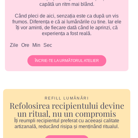
capătă un ritm mai blând.
Când pleci de aici, senzația este ca după un vis
frumos. Diferența e că ai lumânările cu tine. Iar ele
îți vor aminti, de fiecare dată când le aprinzi, că
experiența a fost reală.
Zile
Ore
Min
Sec
ÎNCRIE-TE LA URMĂTORUL ATELIER
REFILL LUMÂNĂRI
Refolosirea recipientului devine
un ritual, nu un compromis
Îți reumpli recipientul preferat cu aceeași calitate
artizanală, reducând risipa și menținând ritualul.