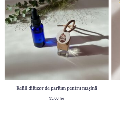
Refill difuzor de parfum pentru mașină
Lumâ
95.00
lei