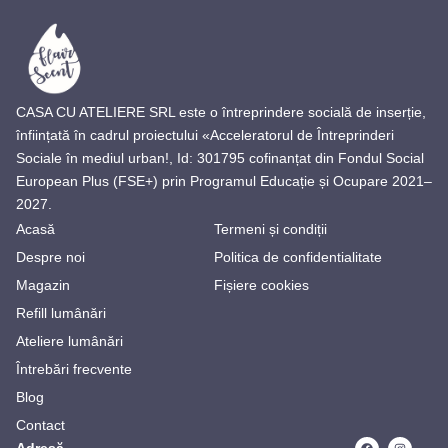
CASA CU ATELIERE SRL este o întreprindere socială de inserție,
înființată în cadrul proiectului «Acceleratorul de Întreprinderi
Sociale în mediul urban!, Id: 301795 cofinanțat din Fondul Social
European Plus (FSE+) prin Programul Educație și Ocupare 2021–
2027.
Acasă
Termeni și condiții
Despre noi
Politica de confidentialitate
Magazin
Fișiere cookies
Refill lumânări
Ateliere lumânări
Întrebări frecvente
Blog
Contact