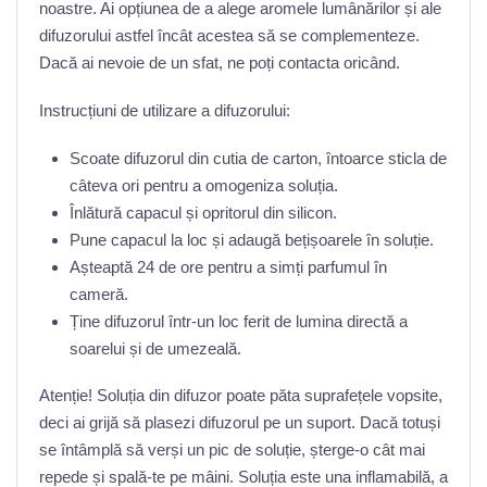
noastre. Ai opțiunea de a alege aromele lumânărilor și ale
difuzorului astfel încât acestea să se complementeze.
Dacă ai nevoie de un sfat, ne poți contacta oricând.
Instrucțiuni de utilizare a difuzorului:
Scoate difuzorul din cutia de carton, întoarce sticla de
câteva ori pentru a omogeniza soluția.
Înlătură capacul și opritorul din silicon.
Pune capacul la loc și adaugă bețișoarele în soluție.
Așteaptă 24 de ore pentru a simți parfumul în
cameră.
Ține difuzorul într-un loc ferit de lumina directă a
soarelui și de umezeală.
Atenție! Soluția din difuzor poate păta suprafețele vopsite,
deci ai grijă să plasezi difuzorul pe un suport. Dacă totuși
se întâmplă să verși un pic de soluție, șterge-o cât mai
repede și spală-te pe mâini. Soluția este una inflamabilă, a