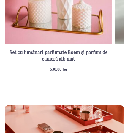
Set cu lumânari parfumate Boem și parfum de
Re
cameră alb mat
530.00
lei