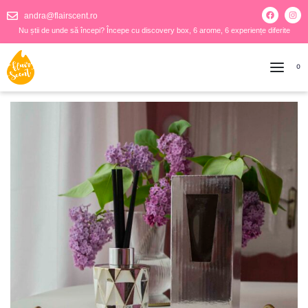
andra@flairscent.ro
Nu știi de unde să începi? Începe cu discovery box, 6 arome, 6 experiențe diferite
0