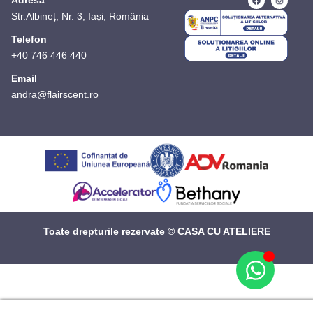
Adresă
Str.Albineț, Nr. 3, Iași, România
Telefon
+40 746 446 440
Email
andra@flairscent.ro
Toate drepturile rezervate © CASA CU ATELIERE
Manage consent