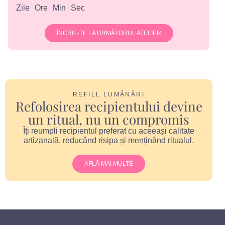
Zile
Ore
Min
Sec
ÎNCRIE-TE LA URMĂTORUL ATELIER
REFILL LUMÂNĂRI
Refolosirea recipientului devine
un ritual, nu un compromis
Îți reumpli recipientul preferat cu aceeași calitate
artizanală, reducând risipa și menținând ritualul.
AFLĂ MAI MULTE