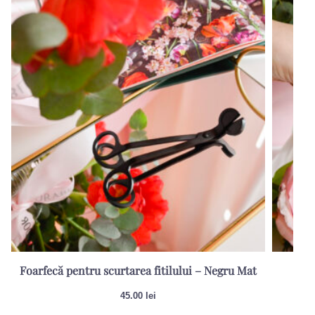
Foarfecă pentru scurtarea fitilului – Negru Mat
Sti
45.00
lei