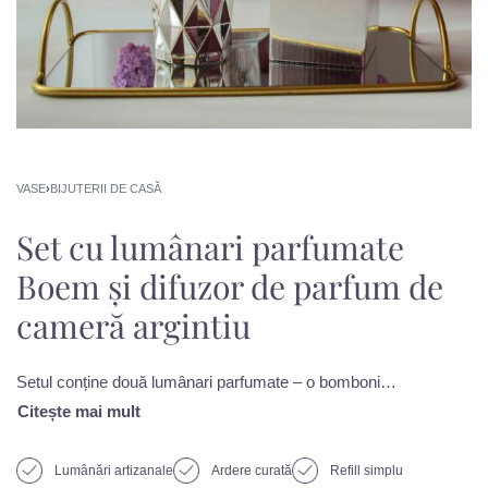
VASE
›
BIJUTERII DE CASĂ
Set cu lumânari parfumate
Boem și difuzor de parfum de
cameră argintiu
Setul conține două lumânari parfumate – o bombonieră Boem Medie și o bombonieră Baby Boem, și un difuzor de parfum de cameră ce sigur îți vor umple casa de miresme. * Setul nu conține și tăvița. Acest difuzor pentru parfum îți va face casa mai frumoasă atât prin parfumul pe care-l împrăștie, cât și prin designul elegant. Fiecare difuzor este amestecat și umplut manual în atelierul Flair Scent. Tot ce trebuie să faci este să deschizi sticla și să introduci bețișoarele în parfum, care vor oferi astfel un parfum proaspăt și relaxant în intreaga locuință. Lumânarile parfumate sunt din ceară 100% naturală de soia, turnate manual în bomboniere din sticlă acoperite cu un strat de vopsea aurie. Pentru o ardere corectă a lumânărilor, citește ghidul de întreținere atașat
Lumânări artizanale
Ardere curată
Refill simplu