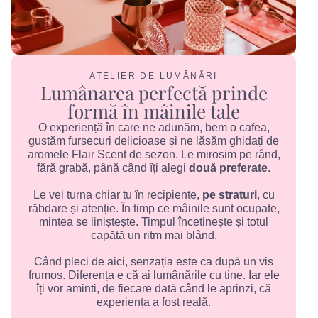
ATELIER DE LUMÂNĂRI
Lumânarea perfectă prinde
formă în mâinile tale
O experiență în care ne adunăm, bem o cafea,
gustăm fursecuri delicioase și ne lăsăm ghidați de
aromele Flair Scent de sezon. Le mirosim pe rând,
fără grabă, până când îți alegi
două preferate
.
Le vei turna chiar tu în recipiente,
pe straturi
, cu
răbdare și atenție. În timp ce mâinile sunt ocupate,
mintea se liniștește. Timpul încetinește și totul
capătă un ritm mai blând.
Când pleci de aici, senzația este ca după un vis
frumos. Diferența e că ai lumânările cu tine. Iar ele
îți vor aminti, de fiecare dată când le aprinzi, că
experiența a fost reală.