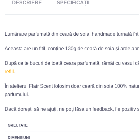
DESCRIERE
SPECIFICAȚII
Lumânare parfumată din ceară de soia, handmade turnată într-
Aceasta are un fitil, conține 130g de ceară de soia și arde ap
După ce te bucuri de toată ceara parfumată, rămâi cu vasul cărui
refill
.
În atelierul Flair Scent folosim doar ceară din soia 100% natur
parfumului.
Dacă dorești să ne ajuți, ne poți lăsa un feedback, fie pozitiv
GREUTATE
DIMENSIUNI