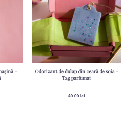
mașină –
Odorizant de dulap din ceară de soia –
ă
Tag parfumat
Evaluat la
5.00
din 5
40.00
lei