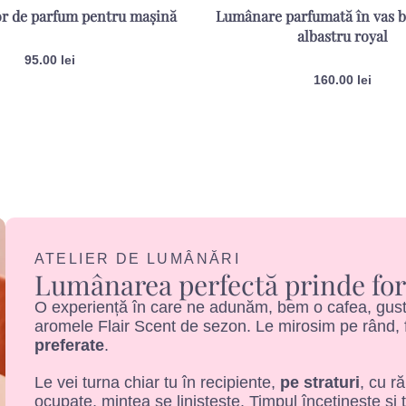
zor de parfum pentru mașină
Lumânare parfumată în vas 
albastru royal
95.00
lei
160.00
lei
ATELIER DE LUMÂNĂRI
Lumânarea perfectă prinde for
O experiență în care ne adunăm, bem o cafea, gustă
aromele Flair Scent de sezon. Le mirosim pe rând, f
preferate
.
Le vei turna chiar tu în recipiente,
pe straturi
, cu r
ocupate, mintea se liniștește. Timpul încetinește și 