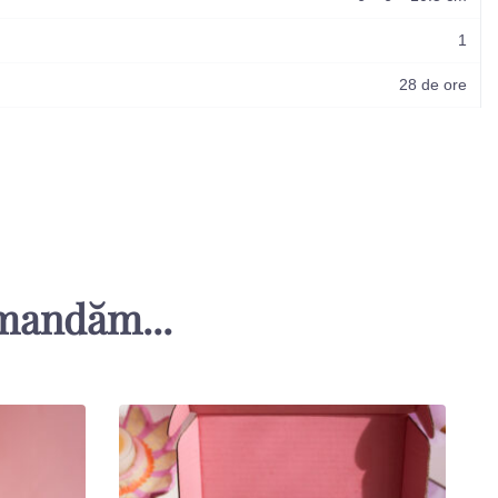
1
28 de ore
omandăm...