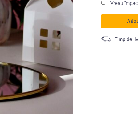
Vreau împac
Adau
Timp de liv