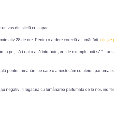
un vas din sticlă cu capac.
roximativ 28 de ore. Pentru o ardere corectă a lumânării,
citește 
a poți să-i dai o altă întrebuințare, de exemplu poți să îl transf
ală pentru lumânări, pe care o amestecăm cu uleiuri parfumate. Ia
 sau negativ în legătură cu lumânarea parfumată de la noi, indife