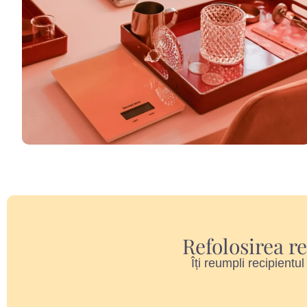
Refolosirea r
Îți reumpli recipientu