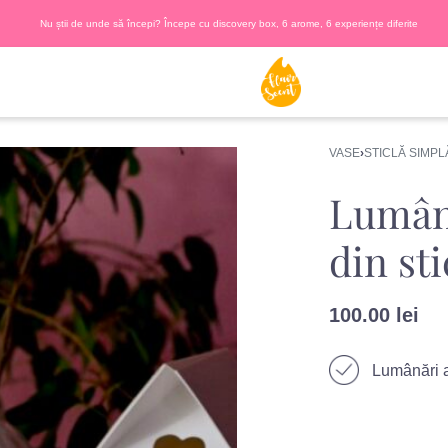
Nu știi de unde să începi? Începe cu discovery box, 6 arome, 6 experiențe diferite
VASE
›
STICLĂ SIMPL
Lumâna
din st
100.00
lei
Lumânări a