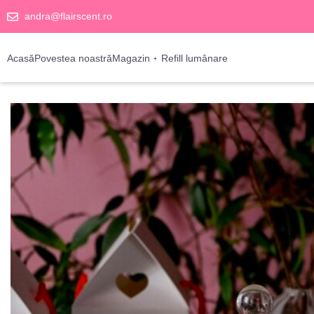
andra@flairscent.ro
Acasă
Povestea noastră
Magazin
Refill lumânare