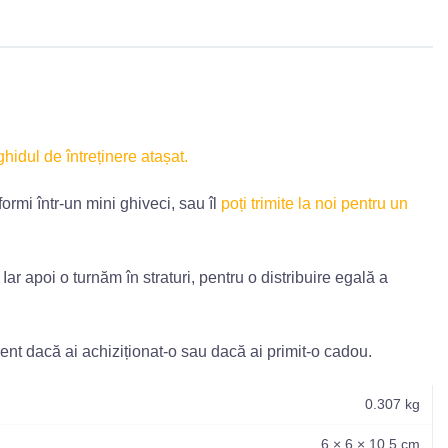
ghidul de întreținere atașat.
ormi într-un mini ghiveci, sau îl
poți trimite la noi pentru un
r apoi o turnăm în straturi, pentru o distribuire egală a
rent dacă ai achiziționat-o sau dacă ai primit-o cadou.
0.307 kg
6 × 6 × 10.5 cm