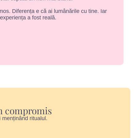
os. Diferența e că ai lumânările cu tine. Iar
 experiența a fost reală.
 un compromis
i menținând ritualul.