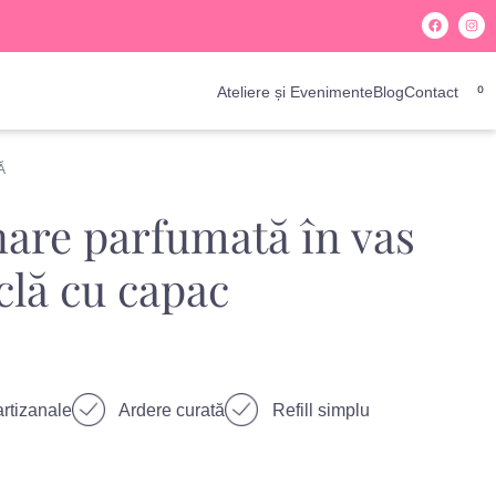
Ateliere și Evenimente
Blog
Contact
0
Ă
re parfumată în vas
iclă cu capac
rtizanale
Ardere curată
Refill simplu