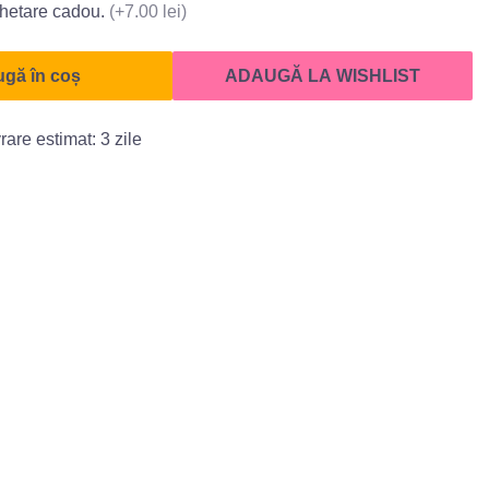
hetare cadou.
(+7.00 lei)
gă în coș
ADAUGĂ LA WISHLIST
rare estimat: 3 zile