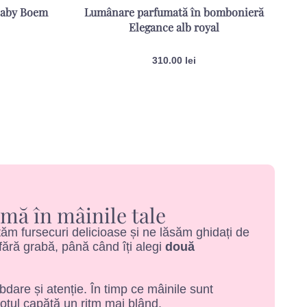
baby Boem
Lumânare parfumată în bombonieră
Elegance alb royal
310.00
lei
mă în mâinile tale
m fursecuri delicioase și ne lăsăm ghidați de
ără grabă, până când îți alegi
două
ăbdare și atenție. În timp ce mâinile sunt
totul capătă un ritm mai blând.