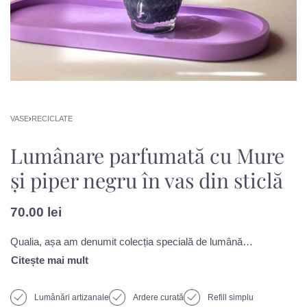
VASE
›
RECICLATE
Lumânare parfumată cu Mure
și piper negru în vas din sticlă
70.00
lei
Qualia, așa am denumit colecția specială de lumânări negre din ceară de soia, inspirată de pisica mea cu același nume. Le-am parfumat pe toate cu aroma cea mai reprezentativă pentru ea: Mure și piper negru. Iar descrierea aromei sună așa: Descătușează natura din tine cu această aromă îndrăzneață care va da energie focului interior. Lasă întrebările deoparte. Oferă încredere ingredientelor pe care le ai la îndemână pentru a te așeza într-o stare nouă, aducătoare de bine.
Lumânări artizanale
Ardere curată
Refill simplu