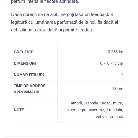
parfum intens la fiecare aprindere.
Dacă dorești să ne ajuți, ne poți lăsa un feedback în
legătură cu lumânarea parfumată de la noi, fie dacă ai
achizitionat-o sau dacă ai primit-o cadou.
0.238 kg
GREUTATE
8 × 8 × 5 cm
DIMENSIUNI
1
NUMAR FITILURI
TIMP DE ARDERE
18 ore
APROXIMATIV
ambră, iasomie, mosc, mure,
piper negru, piper roz, Trandafir,
NOTE
vetiver, zmeură