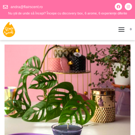
andra@flairscent.ro
Nu știi de unde să începi? Începe cu discovery box, 6 arome, 6 experiențe diferite
0