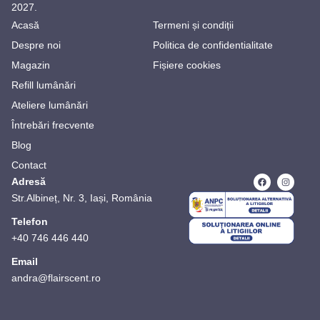
2027.
Acasă
Termeni și condiții
Despre noi
Politica de confidentialitate
Magazin
Fișiere cookies
Refill lumânări
Ateliere lumânări
Întrebări frecvente
Blog
Contact
Adresă
Str.Albineț, Nr. 3, Iași, România
Telefon
+40 746 446 440
Email
andra@flairscent.ro