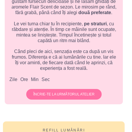
gustăm fursecuri delicioase și ne lăsăm ghidați de
aromele Flair Scent de sezon. Le mirosim pe rând,
fără grabă, până când îți alegi
două preferate
.
Le vei turna chiar tu în recipiente,
pe straturi
, cu
răbdare și atenție. În timp ce mâinile sunt ocupate,
mintea se liniștește. Timpul încetinește și totul
capătă un ritm mai blând.
Când pleci de aici, senzația este ca după un vis
frumos. Diferența e că ai lumânările cu tine. Iar ele
îți vor aminti, de fiecare dată când le aprinzi, că
experiența a fost reală.
Zile
Ore
Min
Sec
ÎNCRIE-TE LA URMĂTORUL ATELIER
REFILL LUMÂNĂRI