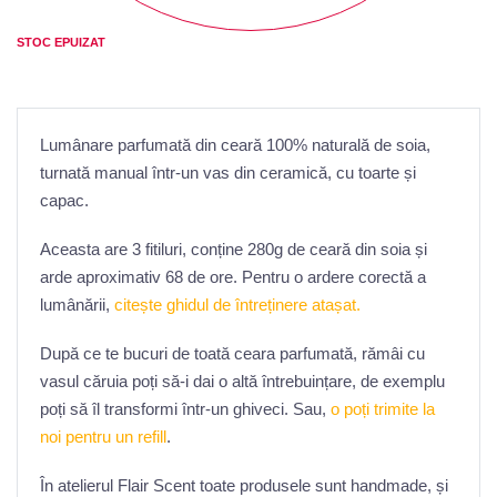
STOC EPUIZAT
Lumânare parfumată din ceară 100% naturală de soia,
turnată manual într-un vas din ceramică, cu toarte și
capac.
Aceasta are 3 fitiluri, conține 280g de ceară din soia și
arde aproximativ 68 de ore. Pentru o ardere corectă a
lumânării,
citește ghidul de întreținere atașat.
După ce te bucuri de toată ceara parfumată, rămâi cu
vasul căruia poți să-i dai o altă întrebuințare, de exemplu
poți să îl transformi într-un ghiveci. Sau,
o poți trimite la
noi pentru un refill
.
În atelierul Flair Scent toate produsele sunt handmade, și