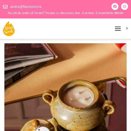
andra@flairscent.ro
Nu știi de unde să începi? Începe cu discovery box, 6 arome, 6 experiențe diferite
0