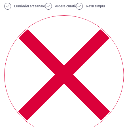
Lumânări artizanale
Ardere curată
Refill simplu