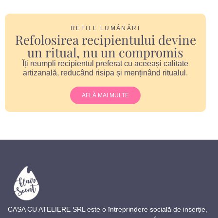
REFILL LUMÂNĂRI
Refolosirea recipientului devine
un ritual, nu un compromis
Îți reumpli recipientul preferat cu aceeași calitate
artizanală, reducând risipa și menținând ritualul.
AFLĂ MAI MULTE
CASA CU ATELIERE SRL este o întreprindere socială de inserție,