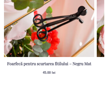
Foarfecă pentru scurtarea fitilului – Negru Mat
Sti
45.00
lei