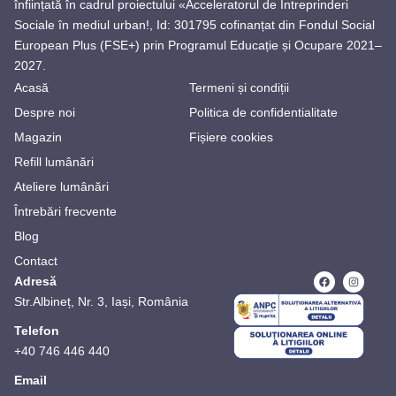
înființată în cadrul proiectului «Acceleratorul de Întreprinderi
Sociale în mediul urban!, Id: 301795 cofinanțat din Fondul Social
European Plus (FSE+) prin Programul Educație și Ocupare 2021–
2027.
Acasă
Termeni și condiții
Despre noi
Politica de confidentialitate
Magazin
Fișiere cookies
Refill lumânări
Ateliere lumânări
Întrebări frecvente
Blog
Contact
Adresă
Str.Albineț, Nr. 3, Iași, România
Telefon
+40 746 446 440
Email