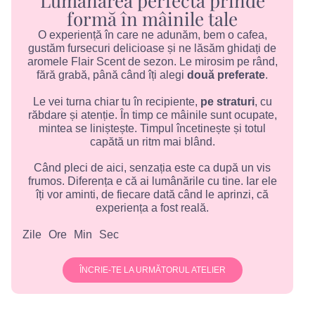
Lumânarea perfectă prinde
formă în mâinile tale
O experiență în care ne adunăm, bem o cafea,
gustăm fursecuri delicioase și ne lăsăm ghidați de
aromele Flair Scent de sezon. Le mirosim pe rând,
fără grabă, până când îți alegi
două preferate
.
Le vei turna chiar tu în recipiente,
pe straturi
, cu
răbdare și atenție. În timp ce mâinile sunt ocupate,
mintea se liniștește. Timpul încetinește și totul
capătă un ritm mai blând.
Când pleci de aici, senzația este ca după un vis
frumos. Diferența e că ai lumânările cu tine. Iar ele
îți vor aminti, de fiecare dată când le aprinzi, că
experiența a fost reală.
Zile
Ore
Min
Sec
ÎNCRIE-TE LA URMĂTORUL ATELIER