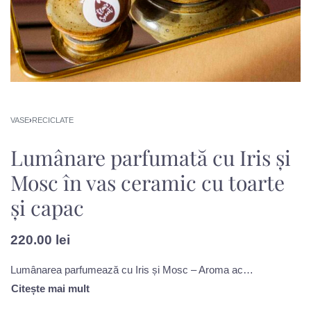
VASE
›
RECICLATE
Lumânare parfumată cu Iris și
Mosc în vas ceramic cu toarte
și capac
220.00
lei
Lumânarea parfumează cu Iris și Mosc – Aroma aceasta e pentru momentele când corpul tău strigă după endorfină prin toți porii. Un mix îndrăzneț care îți deschide poarta unei cetăți orientale cu note de bergamotă și mentă. Apoi, interiorul său te întâmpină cu o explozie de patchouli, iasomie și condimente picante, spre a curăța ispitele. Pentru curajul de a explora, spiritul lumânării te va ghida către sanctuarul mult așteptat, unde vei fi răsfățat(ă) cu o baie de vanilie și mosc.