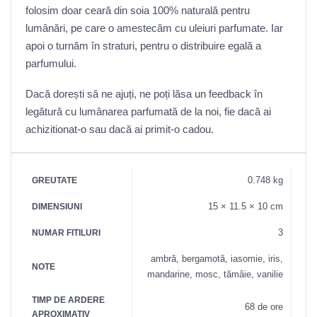
folosim doar ceară din soia 100% naturală pentru
lumânări, pe care o amestecăm cu uleiuri parfumate. Iar
apoi o turnăm în straturi, pentru o distribuire egală a
parfumului.
Dacă dorești să ne ajuți, ne poți lăsa un feedback în
legătură cu lumânarea parfumată de la noi, fie dacă ai
achizitionat-o sau dacă ai primit-o cadou.
0.748 kg
GREUTATE
15 × 11.5 × 10 cm
DIMENSIUNI
3
NUMAR FITILURI
ambră, bergamotă, iasomie, iris,
NOTE
mandarine, mosc, tămâie, vanilie
TIMP DE ARDERE
68 de ore
APROXIMATIV