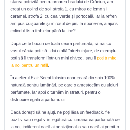
starea potrivită pentru ornarea bradului de Crăciun, am
creat un colind de soi: strofa 1, cu miros de lemn și
caramel, strofa 2, cu ceai verde și portocală, iar la refren
am pus cuișoarele și mirosul de pin. Ia spune-ne, a ajuns
colindul ăsta îmbietor până la tine?
După ce te bucuri de toată ceara parfumată, rămâi cu
vasul căruia poți să-i dai o altă întrebuințare, de exemplu
poți să îl transformi într-un mini ghiveci, sau îl
poți trimite
la noi pentru un refill
.
În atelierul Flair Scent folosim doar ceară din soia 100%
naturală pentru lumânări, pe care o amestecăm cu uleiuri
parfumate. Iar apoi o turnăm în straturi, pentru o
distribuire egală a parfumului.
Dacă dorești să ne ajuți, ne poți lăsa un feedback, fie
pozitiv sau negativ în legătură cu lumânarea parfumată de
la noi, indiferent dacă ai achiziționat-o sau dacă ai primit-o