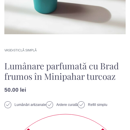
VASE
›
STICLĂ SIMPLĂ
Lumânare parfumată cu Brad
frumos în Minipahar turcoaz
50.00
lei
Lumânări artizanale
Ardere curată
Refill simplu