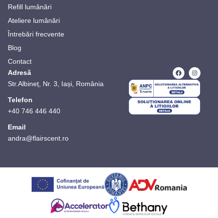
Refill lumânări
Ateliere lumânări
Întrebări frecvente
Blog
Contact
Adresă
Str.Albineț, Nr. 3, Iași, România
Telefon
+40 746 446 440
Email
andra@flairscent.ro