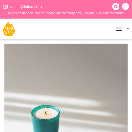
andra@flairscent.ro
Nu știi de unde să începi? Începe cu discovery box, 6 arome, 6 experiențe diferite
0