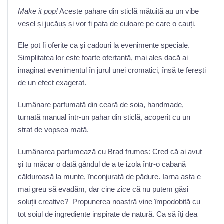
Make it pop!
Aceste pahare din sticlă mătuită au un vibe
vesel și jucăuș și vor fi pata de culoare pe care o cauți.
Ele pot fi oferite ca și cadouri la evenimente speciale.
Simplitatea lor este foarte ofertantă, mai ales dacă ai
imaginat evenimentul în jurul unei cromatici, însă te ferești
de un efect exagerat.
Lumânare parfumată din ceară de soia, handmade,
turnată manual într-un pahar din sticlă, acoperit cu un
strat de vopsea mată.
Lumânarea parfumează cu Brad frumos:
Cred că ai avut
și tu măcar o dată gândul de a te izola într-o cabană
călduroasă la munte, înconjurată de pădure. Iarna asta e
mai greu să evadăm, dar cine zice că nu putem găsi
soluții creative? Propunerea noastră vine împodobită cu
tot soiul de ingrediente inspirate de natură. Ca să îți dea