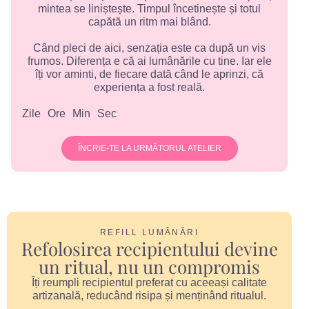
mintea se liniștește. Timpul încetinește și totul
capătă un ritm mai blând.
Când pleci de aici, senzația este ca după un vis
frumos. Diferența e că ai lumânările cu tine. Iar ele
îți vor aminti, de fiecare dată când le aprinzi, că
experiența a fost reală.
Zile
Ore
Min
Sec
ÎNCRIE-TE LA URMĂTORUL ATELIER
REFILL LUMÂNĂRI
Refolosirea recipientului devine
un ritual, nu un compromis
Îți reumpli recipientul preferat cu aceeași calitate
artizanală, reducând risipa și menținând ritualul.