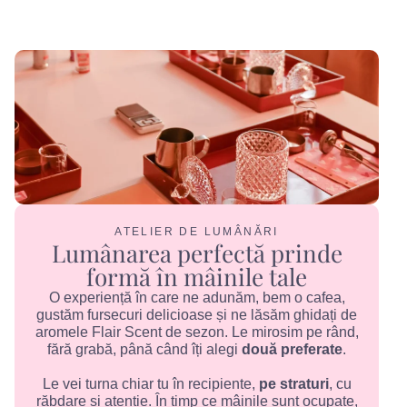
ATELIER DE LUMÂNĂRI
Lumânarea perfectă prinde
formă în mâinile tale
O experiență în care ne adunăm, bem o cafea,
gustăm fursecuri delicioase și ne lăsăm ghidați de
aromele Flair Scent de sezon. Le mirosim pe rând,
fără grabă, până când îți alegi
două preferate
.
Le vei turna chiar tu în recipiente,
pe straturi
, cu
răbdare și atenție. În timp ce mâinile sunt ocupate,