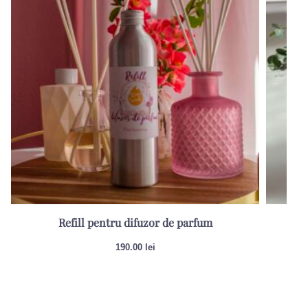
Refill pentru difuzor de parfum
Re
190.00
lei