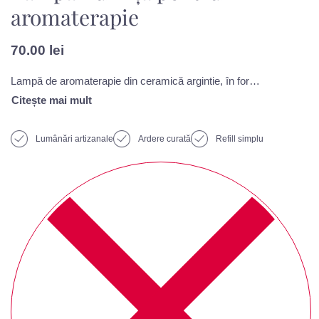
aromaterapie
70.00
lei
Lampă de aromaterapie din ceramică argintie, în formă de bufniță. Acest recipient poate fi folosit împreună cu medalioanele parfumate Flair Scent. La baza recipientului este necesară o lumânare de tip pastilă.
Lumânări artizanale
Ardere curată
Refill simplu