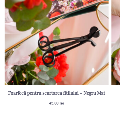
Foarfecă pentru scurtarea fitilului – Negru Mat
Sti
45.00
lei