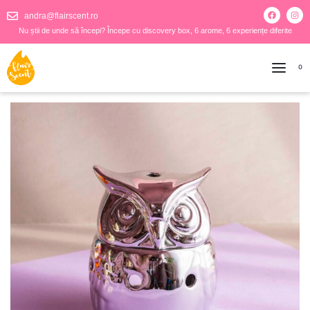
andra@flairscent.ro
Nu știi de unde să începi? Începe cu discovery box, 6 arome, 6 experiențe diferite
0