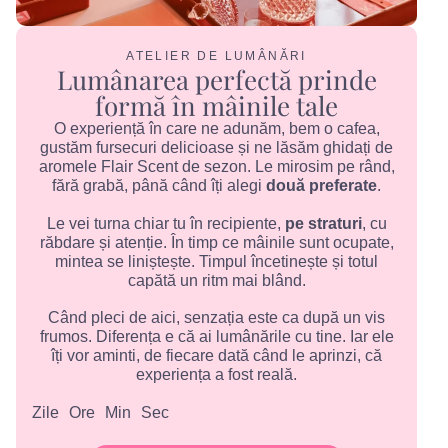
ATELIER DE LUMÂNĂRI
Lumânarea perfectă prinde
formă în mâinile tale
O experiență în care ne adunăm, bem o cafea,
gustăm fursecuri delicioase și ne lăsăm ghidați de
aromele Flair Scent de sezon. Le mirosim pe rând,
fără grabă, până când îți alegi
două preferate
.
Le vei turna chiar tu în recipiente,
pe straturi
, cu
răbdare și atenție. În timp ce mâinile sunt ocupate,
mintea se liniștește. Timpul încetinește și totul
capătă un ritm mai blând.
Când pleci de aici, senzația este ca după un vis
frumos. Diferența e că ai lumânările cu tine. Iar ele
îți vor aminti, de fiecare dată când le aprinzi, că
experiența a fost reală.
Zile
Ore
Min
Sec