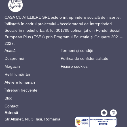
CASA CU ATELIERE SRL este o întreprindere socială de inserție,
înființată în cadrul proiectului «Acceleratorul de Întreprinderi
Sociale în mediul urban!, Id: 301795 cofinanțat din Fondul Social
European Plus (FSE+) prin Programul Educație și Ocupare 2021–
2027.
Acasă
Termeni și condiții
Despre noi
Politica de confidentialitate
Magazin
Fișiere cookies
Refill lumânări
Ateliere lumânări
Întrebări frecvente
Blog
Contact
Adresă
Str.Albineț, Nr. 3, Iași, România