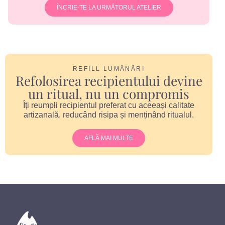
ÎNCRIE-TE LA URMĂTORUL ATELIER
REFILL LUMÂNĂRI
Refolosirea recipientului devine
un ritual, nu un compromis
Îți reumpli recipientul preferat cu aceeași calitate
artizanală, reducând risipa și menținând ritualul.
AFLĂ MAI MULTE