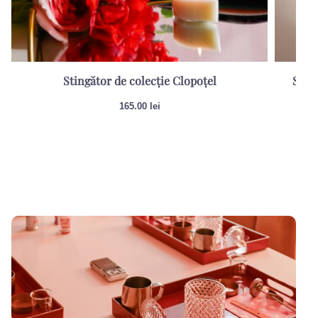
Stingător de colecție Clopoțel
Set d
165.00
lei