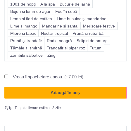
1001 de nopți
A la spa
Bucurie de iarnă
Bujori și lemn de agar
Foc în sobă
Lemn și flori de catifea
Lime busuioc și mandarine
Lime și mango
Mandarine și santal
Merișoare festive
Miere și tabac
Nectar tropical
Prună și rubarbă
Prună și trandafir
Rodie neagră
Sclipiri de amurg
Tămâie și smirnă
Trandafir și piper roz
Tutum
Zambile sălbatice
Zing
Vreau împachetare cadou.
(+7.00 lei)
Adaugă în coș
Timp de livrare estimat: 3 zile