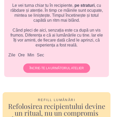
Le vei turna chiar tu în recipiente,
pe straturi
, cu
răbdare și atenție. În timp ce mâinile sunt ocupate,
mintea se liniștește. Timpul încetinește și totul
capătă un ritm mai blând.
Când pleci de aici, senzația este ca după un vis
frumos. Diferența e că ai lumânările cu tine. Iar ele
îți vor aminti, de fiecare dată când le aprinzi, că
experiența a fost reală.
Zile
Ore
Min
Sec
ÎNCRIE-TE LA URMĂTORUL ATELIER
REFILL LUMÂNĂRI
Refolosirea recipientului devine
un ritual, nu un compromis