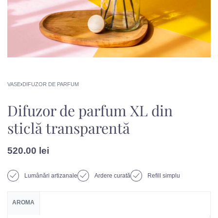
VASE
›
DIFUZOR DE PARFUM
Difuzor de parfum XL din
sticlă transparentă
520.00
lei
Lumânări artizanale
Ardere curată
Refill simplu
AROMA