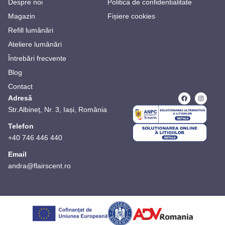
Despre noi
Politica de confidentialitate
Magazin
Fișiere cookies
Refill lumânări
Ateliere lumânări
Întrebări frecvente
Blog
Contact
Adresă
Str.Albineț, Nr. 3, Iași, România
Telefon
+40 746 446 440
Email
andra@flairscent.ro