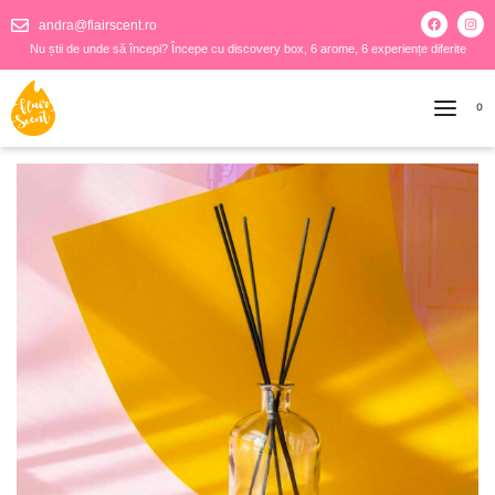
andra@flairscent.ro
Nu știi de unde să începi? Începe cu discovery box, 6 arome, 6 experiențe diferite
0