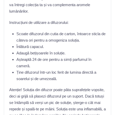
va întregi colecția ta și va complementa aromele
lumânărilor.
Instrucțiuni de utilizare a difuzorului:
Scoate difuzorul din cutia de carton, întoarce sticla de
câteva ori pentru a omogeniza soluția.
Înlătură capacul.
Adaugă bețișoarele în soluție.
Așteaptă 24 de ore pentru a simți parfumul în
cameră.
Ține difuzorul într-un loc ferit de lumina directă a
soarelui și de umezeală.
Atenție! Soluția din difuzor poate păta suprafețele vopsite,
deci ai grijă să plasezi difuzorul pe un suport. Dacă totuși
se întâmplă să verși un pic de soluție, șterge-o cât mai
repede și spală-te pe mâini. Soluția este una inflamabilă, a