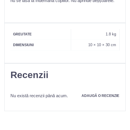
nu se lăsa la îndemâna copiilor. Nu aprinde bețișoarele.
1.8 kg
GREUTATE
10 × 10 × 30 cm
DIMENSIUNI
Recenzii
Nu există recenzii până acum.
ADAUGĂ O RECENZIE