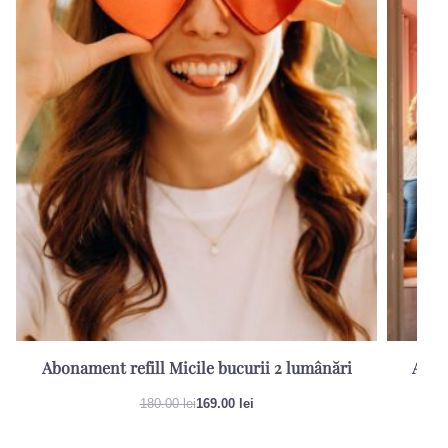
-6% PROMOȚIE!
-23% PROM
Abonament refill Micile bucurii 2 lumânări
Abon
180.00
lei
169.00
lei