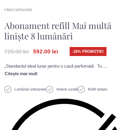
FĂRĂ CATEGORIE
Abonament refill Mai multă
liniște 8 lumânări
720.00
lei
592.00
lei
-18% PROMOȚIE!
„Standardul ideal lunar pentru o casă parfumată Tu trimiți vasele. Noi le facem refill cu aromele pe care le iubești. Astfel, atmosfera care îți face bine poate rămâne prezentă în viața ta lună de lună la un preț mai bun.plătești mai puțin în fiecare lună primești livrare gratuită dacă ești din Iași ai surprize sezoniere cadou te bucuri de arome sezoniere după plac atenții la fiecare livrare
Lumânări artizanale
Ardere curată
Refill simplu