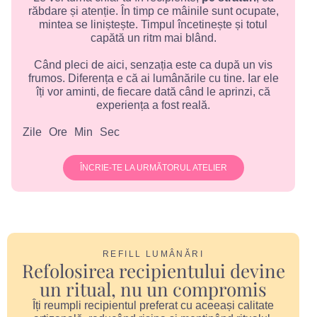
răbdare și atenție. În timp ce mâinile sunt ocupate,
mintea se liniștește. Timpul încetinește și totul
capătă un ritm mai blând.
Când pleci de aici, senzația este ca după un vis
frumos. Diferența e că ai lumânările cu tine. Iar ele
îți vor aminti, de fiecare dată când le aprinzi, că
experiența a fost reală.
Zile
Ore
Min
Sec
ÎNCRIE-TE LA URMĂTORUL ATELIER
REFILL LUMÂNĂRI
Refolosirea recipientului devine
un ritual, nu un compromis
Îți reumpli recipientul preferat cu aceeași calitate