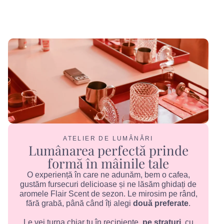
ATELIER DE LUMÂNĂRI
Lumânarea perfectă prinde
formă în mâinile tale
O experiență în care ne adunăm, bem o cafea,
gustăm fursecuri delicioase și ne lăsăm ghidați de
aromele Flair Scent de sezon. Le mirosim pe rând,
fără grabă, până când îți alegi
două preferate
.
Le vei turna chiar tu în recipiente,
pe straturi
, cu