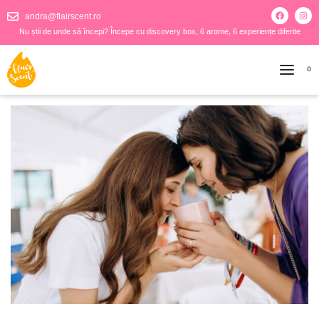
andra@flairscent.ro
Nu știi de unde să începi? Începe cu discovery box, 6 arome, 6 experiențe diferite
0