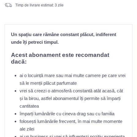
Timp de livrare estimat: 3 zile
Un spațiu care rămâne constant plăcut, indiferent
unde îți petreci timpul.
Acest abonament este recomandat
dacă:
ai o locuință mare sau mai multe camere pe care vrei
să le menții plăcut parfumate
vrei să creezi o atmosferă constantă atât acasă, cât
și la birou, astfel abonamentul îți permite să împarți
cantitatea
împarți lumânările cu cineva drag sau cu familia
folosești lumânările frecvent, în mai multe momente
ale zilei
ai un business și vrei să influențezi pozitiv experiența