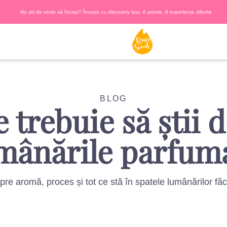
Nu știi de unde să începi? Începe cu discovery box, 6 arome, 6 experiențe diferite
BLOG
e trebuie să știi 
mânările parfum
spre aromă, proces și tot ce stă în spatele lumânărilor fă