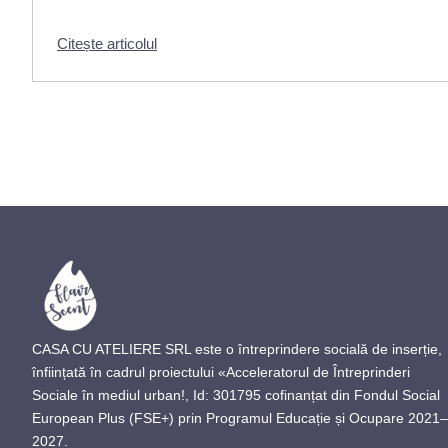
Citește articolul
CASA CU ATELIERE SRL este o întreprindere socială de inserție,
înființată în cadrul proiectului «Acceleratorul de Întreprinderi
Sociale în mediul urban!, Id: 301795 cofinanțat din Fondul Social
European Plus (FSE+) prin Programul Educație și Ocupare 2021–
2027.