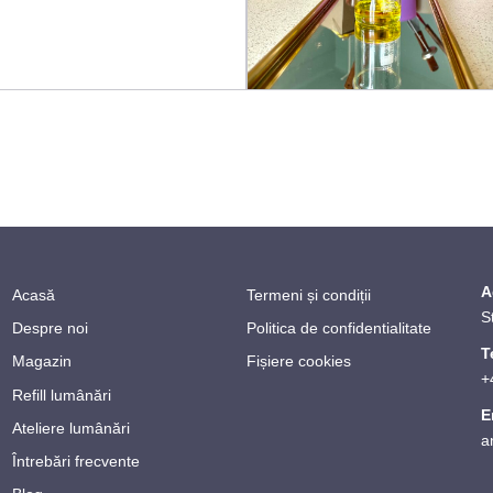
A
Acasă
Termeni și condiții
S
Despre noi
Politica de confidentialitate
T
Magazin
Fișiere cookies
+
Refill lumânări
E
Ateliere lumânări
a
Întrebări frecvente