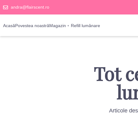
andra@flairscent.ro
Acasă
Povestea noastră
Magazin
Refill lumânare
Tot c
lu
Articole de