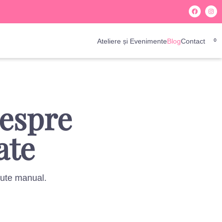
Ateliere și Evenimente
Blog
Contact
0
despre
ate
cute manual.