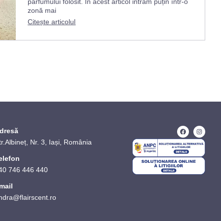
parfumului folosit. În acest articol intrăm puțin într-o
zonă mai
Citește articolul
dresă
tr.Albineț, Nr. 3, Iași, România
elefon
40 746 446 440
mail
ndra@flairscent.ro