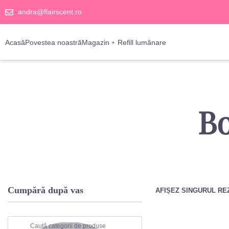
andra@flairscent.ro
Acasă
Povestea noastră
Magazin
Refill lumânare
B
Cumpără după vas
AFIȘEZ SINGURUL RE