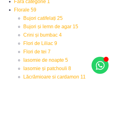
Fără categorie
1
Florale
59
Bujori catifelați
25
Bujori și lemn de agar
15
Crini și bumbac
4
Flori de Liliac
9
Flori de tei
7
Iasomie de noapte
5
Iasomie și patchouli
8
Lăcrămioare și cardamon
11
Lemn și flori de catifea
11
Pere și frezii
17
Prună și trandafir
17
Răsfăț Trandafiriu
15
Roua de pe crini
11
Trandafir și piper roz
16
Zambile sălbatice
10