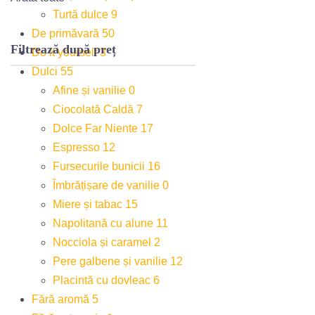
Turtă dulce
9
De primăvară
50
Filtrează după preț
Do it yourself
3
Dulci
55
Afine și vanilie
0
Ciocolată Caldă
7
Dolce Far Niente
17
Espresso
12
Fursecurile bunicii
16
Îmbrățișare de vanilie
0
Miere și tabac
15
Napolitană cu alune
11
Nocciola și caramel
2
Pere galbene și vanilie
12
Placintă cu dovleac
6
Fără aromă
5