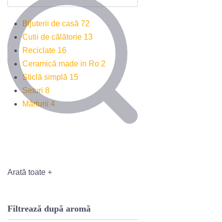
Bijuterii de casă
72
Cutii de călătorie
13
Reciclate
16
Ceramică made in Ro
2
Sticlă simplă
15
Seturi
8
Mărturii
4
Arată toate +
Lumânare parfuma
Boe
Filtrează după aromă
1