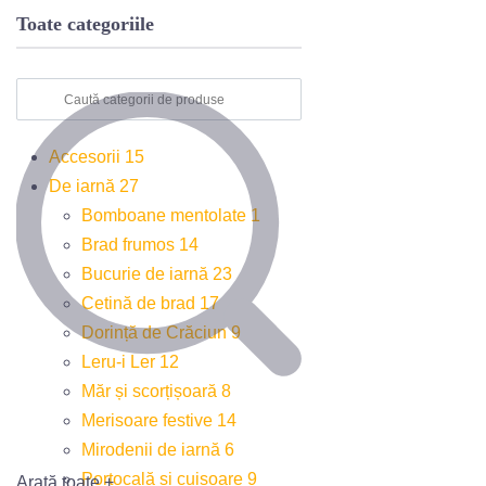
Toate categoriile
Accesorii
15
De iarnă
27
Bomboane mentolate
1
Brad frumos
14
Bucurie de iarnă
23
Cetină de brad
17
Dorință de Crăciun
9
Leru-i Ler
12
Măr și scorțișoară
8
Merisoare festive
14
Mirodenii de iarnă
6
Portocală și cuișoare
9
Arată toate +