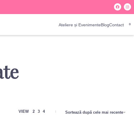
Ateliere și Evenimente
Blog
Contact
0
te
VIEW
2
3
4
Sortează după cele mai recente