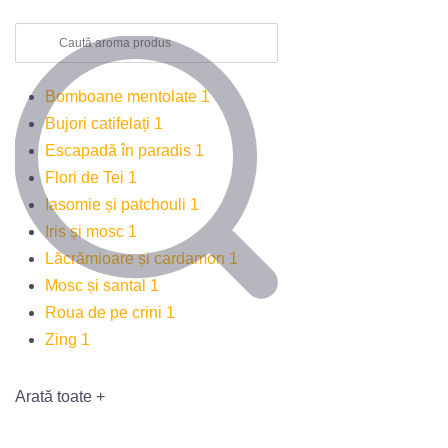
Bomboane mentolate
1
Bujori catifelați
1
Escapadă în paradis
1
Flori de Tei
1
Iasomie și patchouli
1
Iris și mosc
1
Lăcrămioare și cardamon
1
Mosc și santal
1
Roua de pe crini
1
Zing
1
Arată toate +