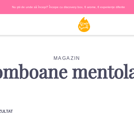
Nu știi de unde să începi? Începe cu discovery box, 6 arome, 6 experiențe diferite
MAGAZIN
omboane mentola
ZULTAT