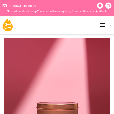
andra@flairscent.ro
Nu știi de unde să începi? Începe cu discovery box, 6 arome, 6 experiențe diferite
0