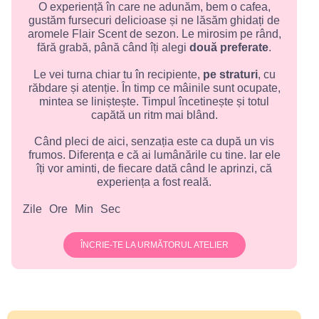
O experiență în care ne adunăm, bem o cafea,
gustăm fursecuri delicioase și ne lăsăm ghidați de
aromele Flair Scent de sezon. Le mirosim pe rând,
fără grabă, până când îți alegi
două preferate
.
Le vei turna chiar tu în recipiente,
pe straturi
, cu
răbdare și atenție. În timp ce mâinile sunt ocupate,
mintea se liniștește. Timpul încetinește și totul
capătă un ritm mai blând.
Când pleci de aici, senzația este ca după un vis
frumos. Diferența e că ai lumânările cu tine. Iar ele
îți vor aminti, de fiecare dată când le aprinzi, că
experiența a fost reală.
Zile
Ore
Min
Sec
ÎNCRIE-TE LA URMĂTORUL ATELIER