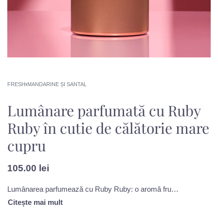
FRESH
›
MANDARINE ȘI SANTAL
Lumânare parfumată cu Ruby
Ruby în cutie de călătorie mare
cupru
105.00
lei
Lumânarea parfumează cu Ruby Ruby: o aromă fructată și vibrantă, aproape gurmandă, ce te energizează, ca un smoothie plin de vitamine din fructe de pădure. Cuprinde note de zmeură, mure și citrice.