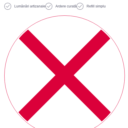
Lumânări artizanale
Ardere curată
Refill simplu