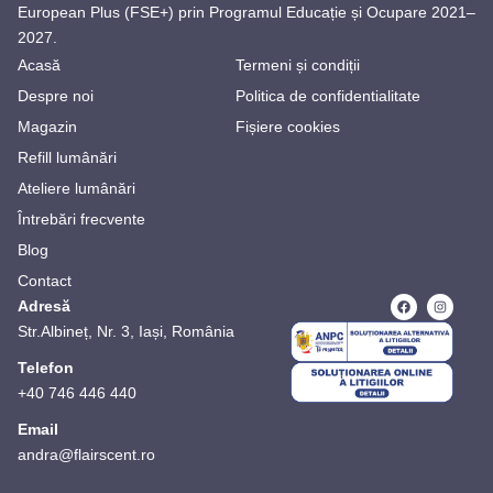
European Plus (FSE+) prin Programul Educație și Ocupare 2021–
2027.
Acasă
Termeni și condiții
Despre noi
Politica de confidentialitate
Magazin
Fișiere cookies
Refill lumânări
Ateliere lumânări
Întrebări frecvente
Blog
Contact
Adresă
Str.Albineț, Nr. 3, Iași, România
Telefon
+40 746 446 440
Email
andra@flairscent.ro