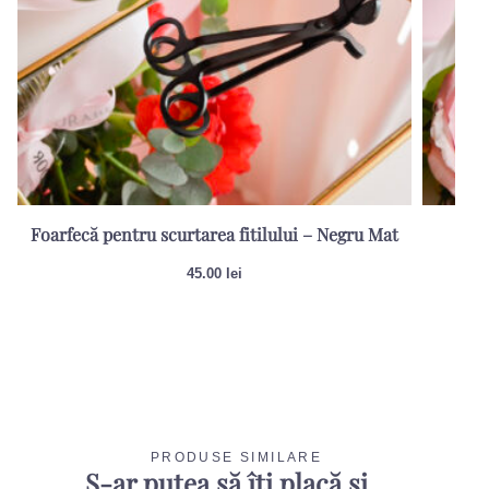
Foarfecă pentru scurtarea fitilului – Negru Mat
Sti
45.00
lei
PRODUSE SIMILARE
S-ar putea să îți placă și...