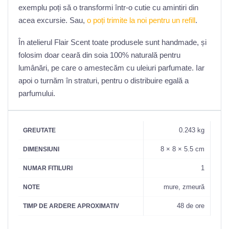
exemplu poți să o transformi într-o cutie cu amintiri din
acea excursie. Sau,
o poți trimite la noi pentru un refill
.
În atelierul Flair Scent toate produsele sunt handmade, și
folosim doar ceară din soia 100% naturală pentru
lumânări, pe care o amestecăm cu uleiuri parfumate. Iar
apoi o turnăm în straturi, pentru o distribuire egală a
parfumului.
0.243 kg
GREUTATE
8 × 8 × 5.5 cm
DIMENSIUNI
1
NUMAR FITILURI
mure, zmeură
NOTE
48 de ore
TIMP DE ARDERE APROXIMATIV