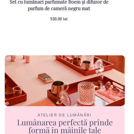
Set cu lumânari parfumate Boem și difuzor de
Re
parfum de cameră negru mat
530.00
lei
ATELIER DE LUMÂNĂRI
Lumânarea perfectă prinde
formă în mâinile tale