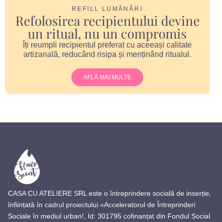
REFILL LUMÂNĂRI
Refolosirea recipientului devine
un ritual, nu un compromis
Îți reumpli recipientul preferat cu aceeași calitate
artizanală, reducând risipa și menținând ritualul.
AFLĂ MAI MULTE
CASA CU ATELIERE SRL este o întreprindere socială de inserție,
înființată în cadrul proiectului «Acceleratorul de Întreprinderi
Sociale în mediul urban!, Id: 301795 cofinanțat din Fondul Social