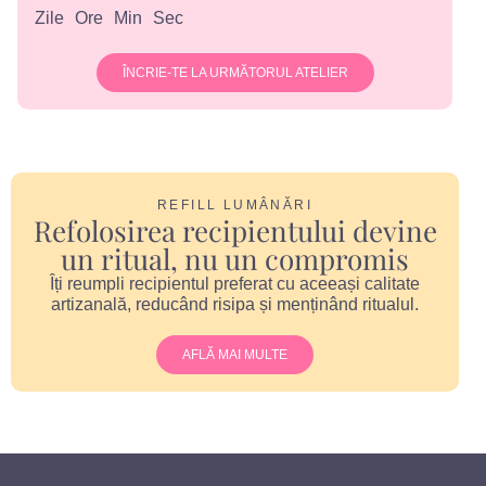
Zile
Ore
Min
Sec
ÎNCRIE-TE LA URMĂTORUL ATELIER
REFILL LUMÂNĂRI
Refolosirea recipientului devine
un ritual, nu un compromis
Îți reumpli recipientul preferat cu aceeași calitate
artizanală, reducând risipa și menținând ritualul.
AFLĂ MAI MULTE