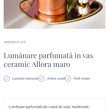
VASE
›
RECICLATE
Lumânare parfumată în vas
ceramic Allora maro
Lumânări artizanale
Ardere curată
Refill simplu
Lumânare parfumată din ceară de soia, handmade,