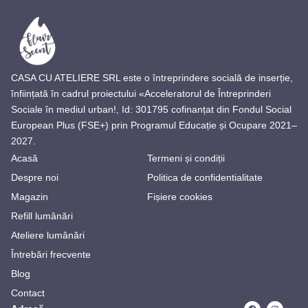
CASA CU ATELIERE SRL este o întreprindere socială de inserție,
înființată în cadrul proiectului «Acceleratorul de Întreprinderi
Sociale în mediul urban!, Id: 301795 cofinanțat din Fondul Social
European Plus (FSE+) prin Programul Educație și Ocupare 2021–
2027.
Acasă
Termeni și condiții
Despre noi
Politica de confidentialitate
Magazin
Fișiere cookies
Refill lumânări
Ateliere lumânări
Întrebări frecvente
Blog
Contact