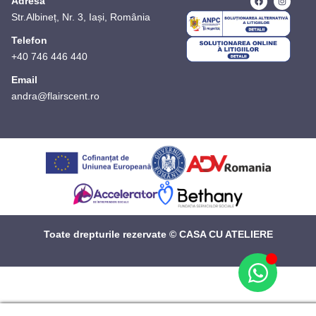
Adresă
Str.Albineț, Nr. 3, Iași, România
Telefon
+40 746 446 440
Email
andra@flairscent.ro
Toate drepturile rezervate © CASA CU ATELIERE
Manage consent