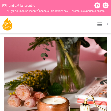
andra@flairscent.ro
Nu știi de unde să începi? Începe cu discovery box, 6 arome, 6 experiențe diferite
0