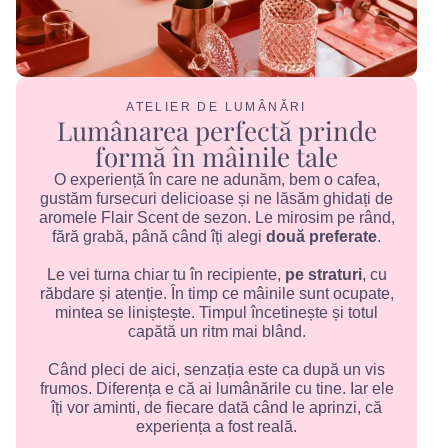
ATELIER DE LUMÂNĂRI
Lumânarea perfectă prinde
formă în mâinile tale
O experiență în care ne adunăm, bem o cafea,
gustăm fursecuri delicioase și ne lăsăm ghidați de
aromele Flair Scent de sezon. Le mirosim pe rând,
fără grabă, până când îți alegi
două preferate
.
Le vei turna chiar tu în recipiente,
pe straturi
, cu
răbdare și atenție. În timp ce mâinile sunt ocupate,
mintea se liniștește. Timpul încetinește și totul
capătă un ritm mai blând.
Când pleci de aici, senzația este ca după un vis
frumos. Diferența e că ai lumânările cu tine. Iar ele
îți vor aminti, de fiecare dată când le aprinzi, că
experiența a fost reală.