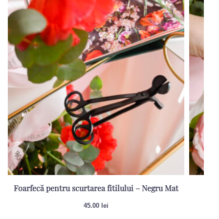
Foarfecă pentru scurtarea fitilului – Negru Mat
Sti
45.00
lei