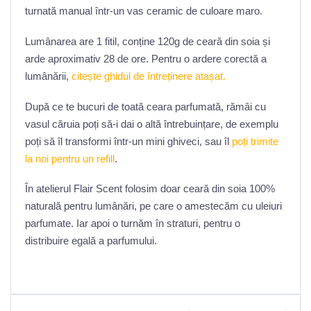
turnată manual într-un vas ceramic de culoare maro.
Lumânarea are 1 fitil, conține 120g de ceară din soia și
arde aproximativ 28 de ore. Pentru o ardere corectă a
lumânării,
citește ghidul de întreținere atașat.
După ce te bucuri de toată ceara parfumată, rămâi cu
vasul căruia poți să-i dai o altă întrebuințare, de exemplu
poți să îl transformi într-un mini ghiveci, sau îl
poți trimite
la noi pentru un refill
.
În atelierul Flair Scent folosim doar ceară din soia 100%
naturală pentru lumânări, pe care o amestecăm cu uleiuri
parfumate. Iar apoi o turnăm în straturi, pentru o
distribuire egală a parfumului.