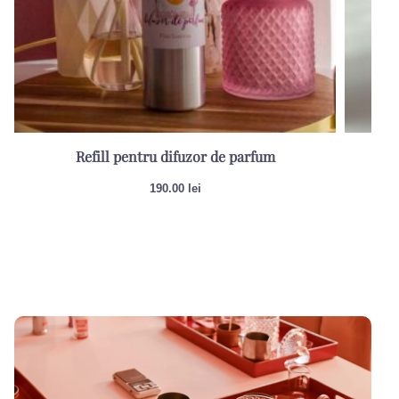
Refill pentru difuzor de parfum
Re
190.00
lei