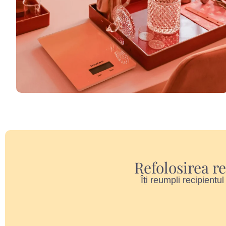
Refolosirea r
Îți reumpli recipientu