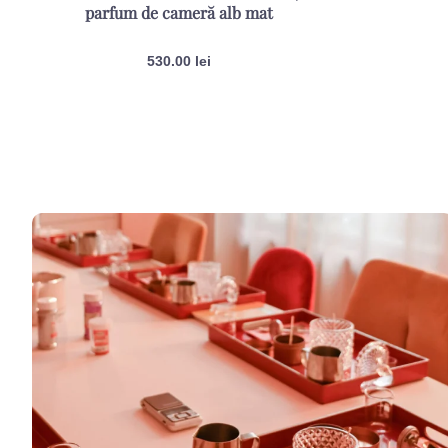
parfum de cameră alb mat
530.00
lei