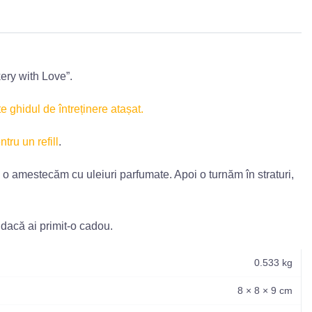
ery with Love”.
te ghidul de întreținere atașat.
ntru un refill
.
 o amestecăm cu uleiuri parfumate. Apoi o turnăm în straturi,
 dacă ai primit-o cadou.
0.533 kg
8 × 8 × 9 cm