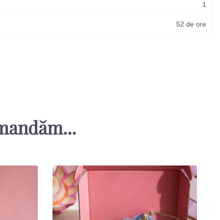
1
52 de ore
omandăm...