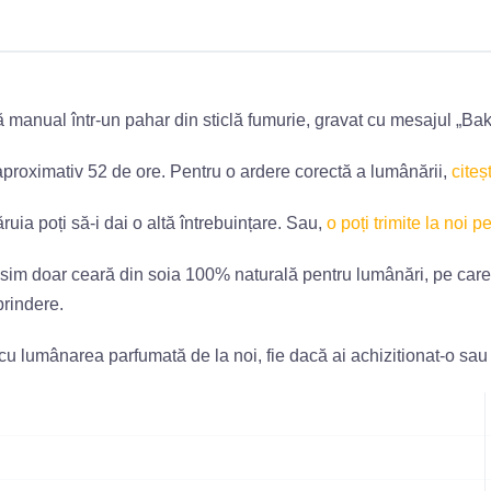
manual într-un pahar din sticlă fumurie, gravat cu mesajul „Bak
aproximativ 52 de ore. Pentru o ardere corectă a lumânării,
citeș
uia poți să-i dai o altă întrebuințare. Sau,
o poți trimite la noi pe
losim doar ceară din soia 100% naturală pentru lumânări, pe care
prindere.
 cu lumânarea parfumată de la noi, fie dacă ai achizitionat-o sau