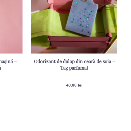
mașină –
Odorizant de dulap din ceară de soia –
ă
Tag parfumat
Evaluat la
5.00
din 5
40.00
lei