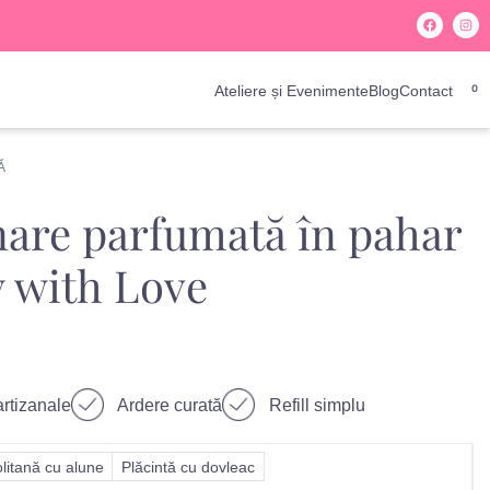
Ateliere și Evenimente
Blog
Contact
0
Ă
are parfumată în pahar
 with Love
rtizanale
Ardere curată
Refill simplu
litană cu alune
Plăcintă cu dovleac