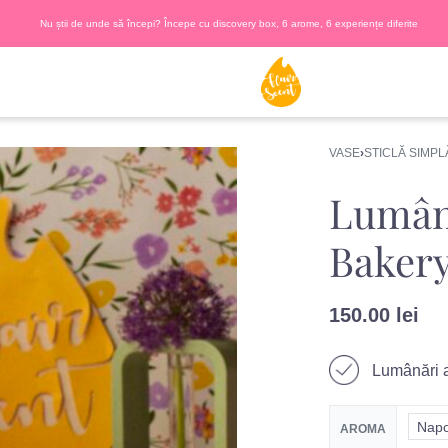
Nu știi de unde să începi? Începe cu discovery box, 6 arome, 6 experiențe diferite
VASE
›
STICLĂ SIMPL
Lumân
Bakery
150.00
lei
Lumânări a
Napo
AROMA