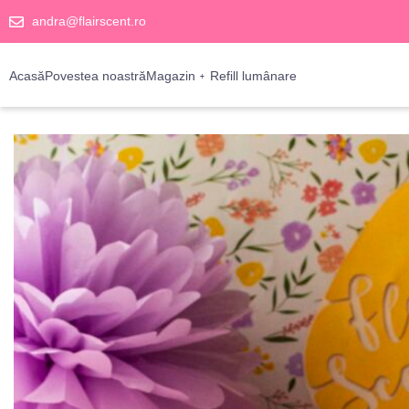
andra@flairscent.ro
Acasă
Povestea noastră
Magazin
Refill lumânare