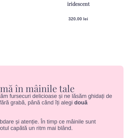
iridescent
320.00
lei
mă în mâinile tale
m fursecuri delicioase și ne lăsăm ghidați de
ără grabă, până când îți alegi
două
ăbdare și atenție. În timp ce mâinile sunt
totul capătă un ritm mai blând.