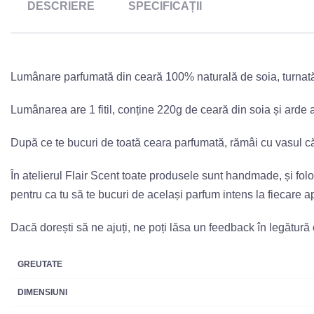
DESCRIERE
SPECIFICAȚII
Lumânare parfumată din ceară 100% naturală de soia, turnată 
Lumânarea are 1 fitil, conține 220g de ceară din soia și arde 
După ce te bucuri de toată ceara parfumată, rămâi cu vasul căr
În atelierul Flair Scent toate produsele sunt handmade, și fo
pentru ca tu să te bucuri de același parfum intens la fiecare a
Dacă dorești să ne ajuți, ne poți lăsa un feedback în legătură
GREUTATE
DIMENSIUNI