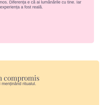
os. Diferența e că ai lumânările cu tine. Iar
 experiența a fost reală.
 un compromis
i menținând ritualul.