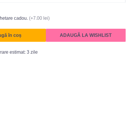
hetare cadou.
(+7.00 lei)
gă în coș
ADAUGĂ LA WISHLIST
rare estimat: 3 zile