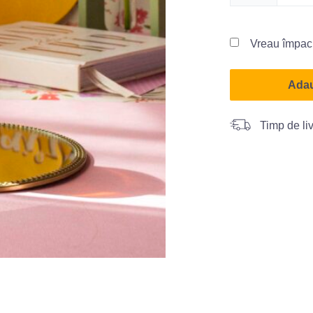
Vreau împac
Adau
Timp de liv