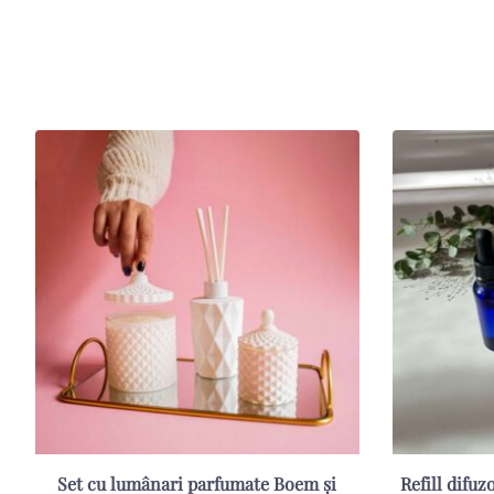
Set cu lumânari parfumate Boem și
Refill difu