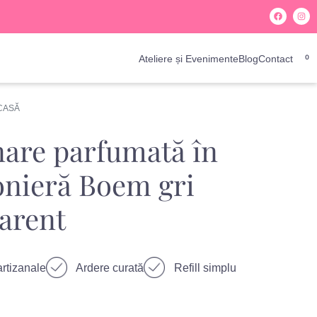
Ateliere și Evenimente
Blog
Contact
0
 CASĂ
are parfumată în
nieră Boem gri
arent
rtizanale
Ardere curată
Refill simplu