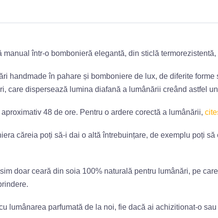
manual într-o bombonieră elegantă, din sticlă termorezistentă, 
nări handmade în pahare și bomboniere de lux, de diferite forme 
 care dispersează lumina diafană a lumânării creând astfel un d
e aproximativ 48 de ore. Pentru o ardere corectă a lumânării,
cite
 căreia poți să-i dai o altă întrebuințare, de exemplu poți să o 
losim doar ceară din soia 100% naturală pentru lumânări, pe care
prindere.
 cu lumânarea parfumată de la noi, fie dacă ai achizitionat-o sau