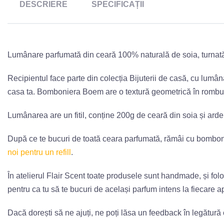
DESCRIERE
SPECIFICAȚII
Lumânare parfumată din ceară 100% naturală de soia, turnată 
Recipientul face parte din colecția Bijuterii de casă, cu lumâ
casa ta. Bomboniera Boem are o textură geometrică în romburi,
Lumânarea are un fitil, conține 200g de ceară din soia și ard
După ce te bucuri de toată ceara parfumată, rămâi cu bomboniera
noi pentru un refill
.
În atelierul Flair Scent toate produsele sunt handmade, și fo
pentru ca tu să te bucuri de același parfum intens la fiecare a
Dacă dorești să ne ajuți, ne poți lăsa un feedback în legătură