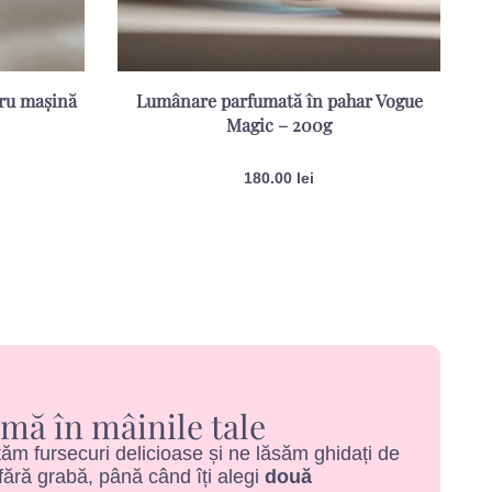
tru mașină
Lumânare parfumată în pahar Vogue
Magic – 200g
180.00
lei
mă în mâinile tale
m fursecuri delicioase și ne lăsăm ghidați de
ără grabă, până când îți alegi
două