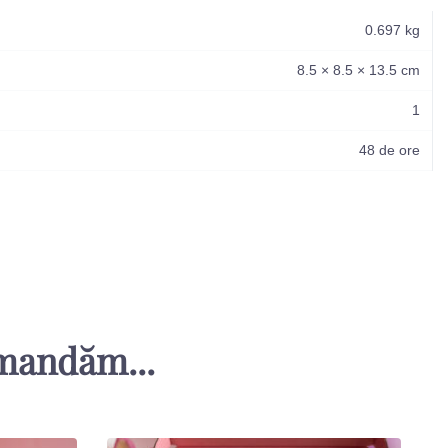
0.697 kg
8.5 × 8.5 × 13.5 cm
1
48 de ore
omandăm...