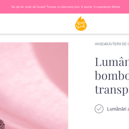
Nu știi de unde să începi? Începe cu discovery box, 6 arome, 6 experiențe diferite
VASE
›
BIJUTERII DE
Lumân
bombo
transp
Lumânări a