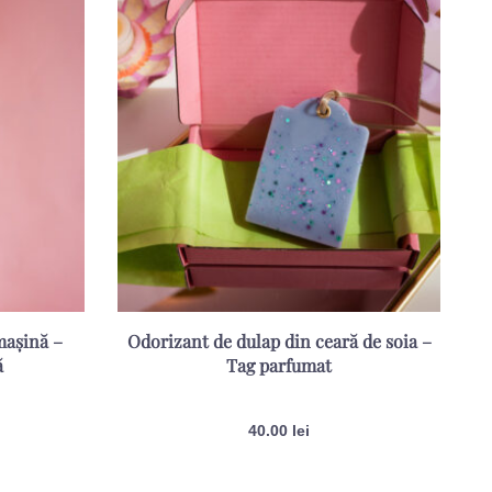
mașină –
Odorizant de dulap din ceară de soia –
ă
Tag parfumat
Evaluat la
5.00
din 5
40.00
lei