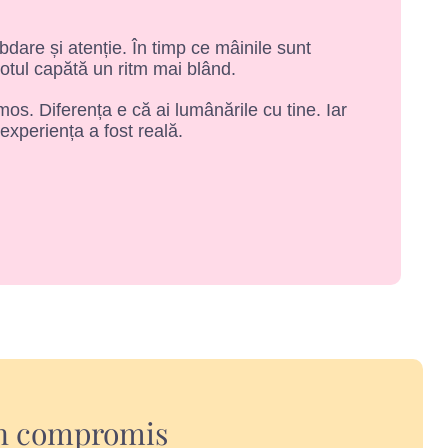
ăbdare și atenție. În timp ce mâinile sunt
totul capătă un ritm mai blând.
os. Diferența e că ai lumânările cu tine. Iar
 experiența a fost reală.
 un compromis