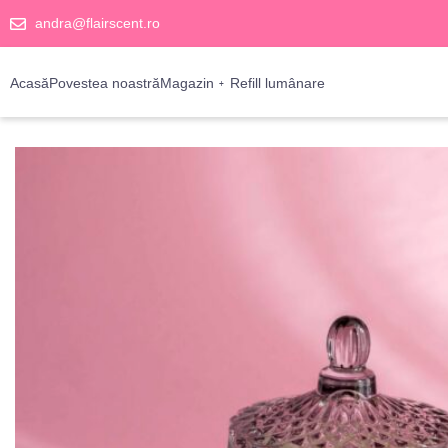
andra@flairscent.ro
Acasă
Povestea noastră
Magazin
Refill lumânare