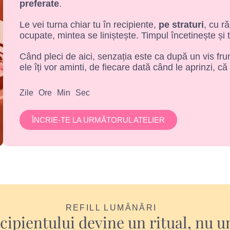
preferate
.
Le vei turna chiar tu în recipiente,
pe straturi
, cu r
ocupate, mintea se liniștește. Timpul încetinește și 
Când pleci de aici, senzația este ca după un vis frum
ele îți vor aminti, de fiecare dată când le aprinzi, că
Zile
Ore
Min
Sec
ÎNCRIE-TE LA URMĂTORUL ATELIER
REFILL LUMÂNĂRI
ecipientului devine un ritual, nu