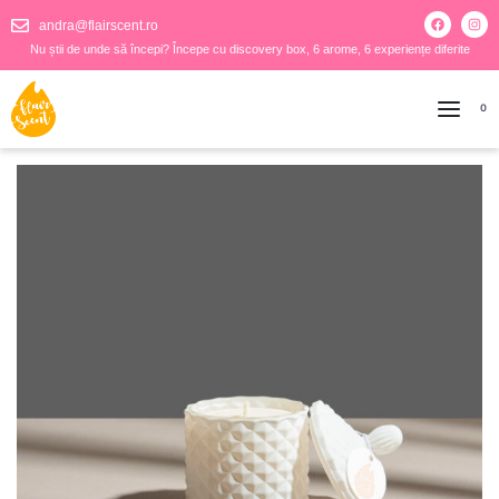
andra@flairscent.ro
Nu știi de unde să începi? Începe cu discovery box, 6 arome, 6 experiențe diferite
0