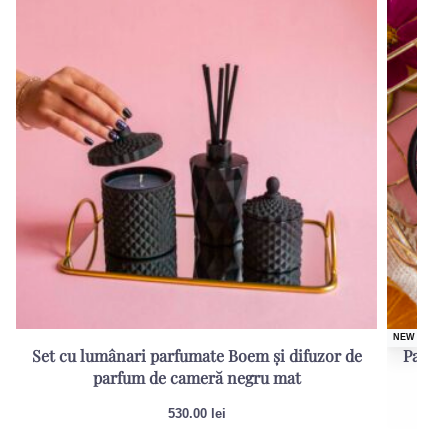
-21% PROM
NEW
Set cu lumânari parfumate Boem și difuzor de
Pacheț
parfum de cameră negru mat
530.00
lei