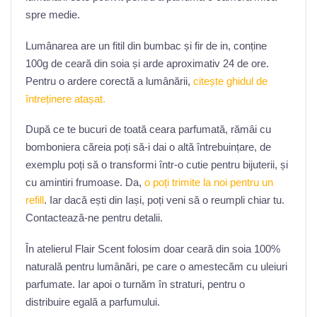
spre medie.
Lumânarea are un fitil din bumbac și fir de in, conține
100g de ceară din soia și arde aproximativ 24 de ore.
Pentru o ardere corectă a lumânării,
citește ghidul de
întreținere atașat.
După ce te bucuri de toată ceara parfumată, rămâi cu
bomboniera căreia poți să-i dai o altă întrebuințare, de
exemplu poți să o transformi într-o cutie pentru bijuterii, și
cu amintiri frumoase. Da,
o poți trimite la noi pentru un
refill
. Iar dacă ești din Iași, poți veni să o reumpli chiar tu.
Contactează-ne pentru detalii.
În atelierul Flair Scent folosim doar ceară din soia 100%
naturală pentru lumânări, pe care o amestecăm cu uleiuri
parfumate. Iar apoi o turnăm în straturi, pentru o
distribuire egală a parfumului.