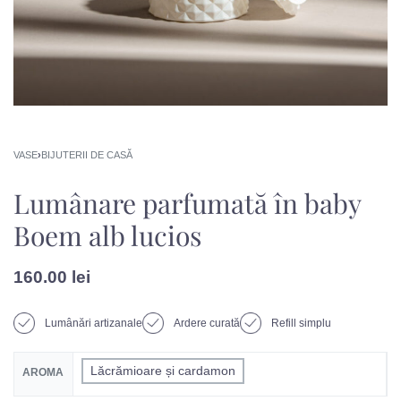
VASE
›
BIJUTERII DE CASĂ
Lumânare parfumată în baby
Boem alb lucios
160.00
lei
Lumânări artizanale
Ardere curată
Refill simplu
Lăcrămioare și cardamon
AROMA