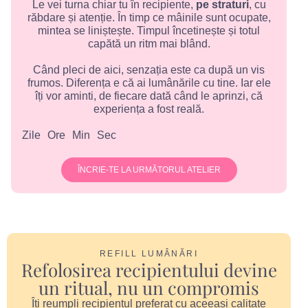
Le vei turna chiar tu în recipiente,
pe straturi
, cu
răbdare și atenție. În timp ce mâinile sunt ocupate,
mintea se liniștește. Timpul încetinește și totul
capătă un ritm mai blând.
Când pleci de aici, senzația este ca după un vis
frumos. Diferența e că ai lumânările cu tine. Iar ele
îți vor aminti, de fiecare dată când le aprinzi, că
experiența a fost reală.
Zile
Ore
Min
Sec
ÎNCRIE-TE LA URMĂTORUL ATELIER
REFILL LUMÂNĂRI
Refolosirea recipientului devine
un ritual, nu un compromis
Îți reumpli recipientul preferat cu aceeași calitate