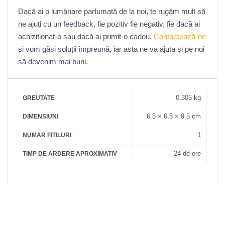
Dacă ai o lumânare parfumată de la noi, te rugăm mult să
ne ajuți cu un feedback, fie pozitiv fie negativ, fie dacă ai
achizitionat-o sau dacă ai primit-o cadou.
Contactează-ne
și vom găsi soluții împreună, iar asta ne va ajuta și pe noi
să devenim mai buni.
0.305 kg
GREUTATE
6.5 × 6.5 × 9.5 cm
DIMENSIUNI
1
NUMAR FITILURI
24 de ore
TIMP DE ARDERE APROXIMATIV