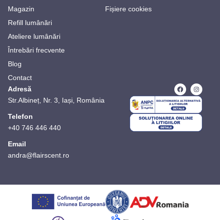
Magazin
Fișiere cookies
Refill lumânări
Ateliere lumânări
Întrebări frecvente
Blog
Contact
Adresă
Str.Albineț, Nr. 3, Iași, România
Telefon
+40 746 446 440
Email
andra@flairscent.ro