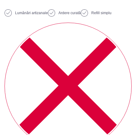
Lumânări artizanale
Ardere curată
Refill simplu