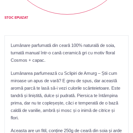
STOC EPUIZAT
Lumânare parfumată din ceară 100% naturală de soia,
turnată manual într-o cană ceramică gri cu motiv floral
Cosmos + capac.
Lumânarea parfumează cu Sclipiri de Amurg –
Știi cum
miroase un apus de vară? E greu de spus, dar această
aromă parcă te lasă să-i vezi culorile scânteietoare. Este
tandră și liniștită, dulce și pudrată. Piersica te întâmpina
prima, dar nu te copleșește, căci e temperată de o bază
caldă de vanilie, ambră și mosc și o inimă de citrice și
flori.
Aceasta are un fitil, conține 250g de ceară din soia și arde