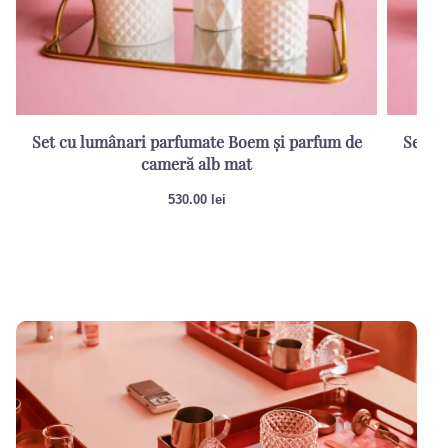
Set cu lumânari parfumate Boem și parfum de
Set cu
cameră alb mat
530.00
lei