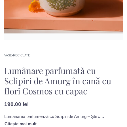
VASE
›
RECICLATE
Lumânare parfumată cu
Sclipiri de Amurg în cană cu
flori Cosmos cu capac
190.00
lei
Lumânarea parfumează cu Sclipiri de Amurg – Știi cum miroase un apus de vară? E greu de spus, dar această aromă parcă te lasă să-i vezi culorile scânteietoare. Este tandră și liniștită, dulce și pudrată. Piersica te întâmpina prima, dar nu te copleșește, căci e temperată de o bază caldă de vanilie, ambră și mosc și o inimă de citrice și flori.