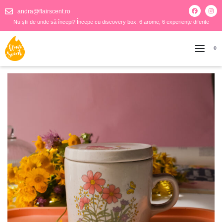
andra@flairscent.ro
Nu știi de unde să începi? Începe cu discovery box, 6 arome, 6 experiențe diferite
0