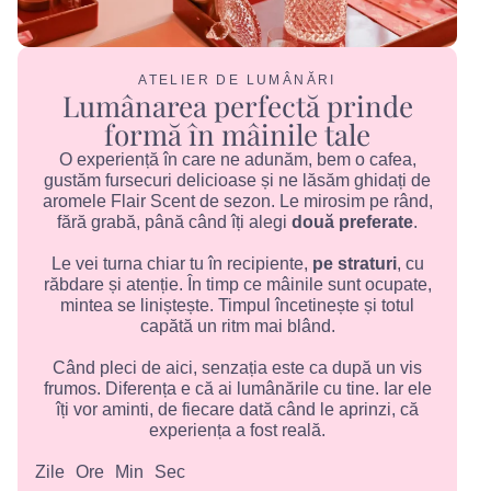
ATELIER DE LUMÂNĂRI
Lumânarea perfectă prinde
formă în mâinile tale
O experiență în care ne adunăm, bem o cafea,
gustăm fursecuri delicioase și ne lăsăm ghidați de
aromele Flair Scent de sezon. Le mirosim pe rând,
fără grabă, până când îți alegi
două preferate
.
Le vei turna chiar tu în recipiente,
pe straturi
, cu
răbdare și atenție. În timp ce mâinile sunt ocupate,
mintea se liniștește. Timpul încetinește și totul
capătă un ritm mai blând.
Când pleci de aici, senzația este ca după un vis
frumos. Diferența e că ai lumânările cu tine. Iar ele
îți vor aminti, de fiecare dată când le aprinzi, că
experiența a fost reală.
Zile
Ore
Min
Sec