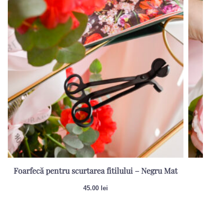
Foarfecă pentru scurtarea fitilului – Negru Mat
Sti
45.00
lei