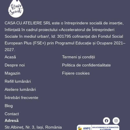
CASA CU ATELIERE SRL este o întreprindere socială de inserție,
înființată în cadrul proiectului «Acceleratorul de Întreprinderi
Sociale în mediul urban!, Id: 301795 cofinanțat din Fondul Social
European Plus (FSE+) prin Programul Educație și Ocupare 2021–
2027.
Acasă
Termeni și condiții
Despre noi
Politica de confidentialitate
Magazin
Fișiere cookies
Refill lumânări
Ateliere lumânări
Întrebări frecvente
Blog
Contact
Adresă
Str.Albineț, Nr. 3, Iași, România