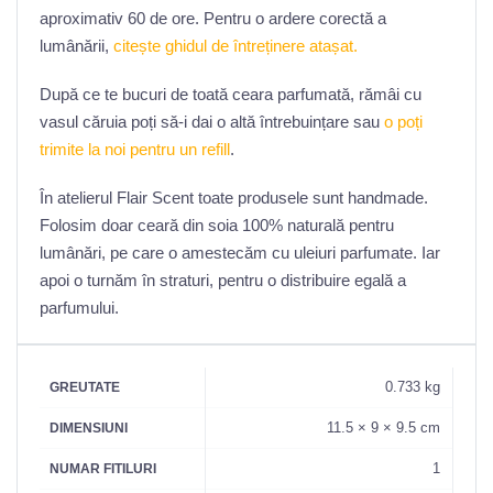
aproximativ 60 de ore. Pentru o ardere corectă a
lumânării,
citește ghidul de întreținere atașat.
După ce te bucuri de toată ceara parfumată, rămâi cu
vasul căruia poți să-i dai o altă întrebuințare sau
o poți
trimite la noi pentru un refill
.
În atelierul Flair Scent toate produsele sunt handmade.
Folosim doar ceară din soia 100% naturală pentru
lumânări, pe care o amestecăm cu uleiuri parfumate. Iar
apoi o turnăm în straturi, pentru o distribuire egală a
parfumului.
0.733 kg
GREUTATE
11.5 × 9 × 9.5 cm
DIMENSIUNI
1
NUMAR FITILURI