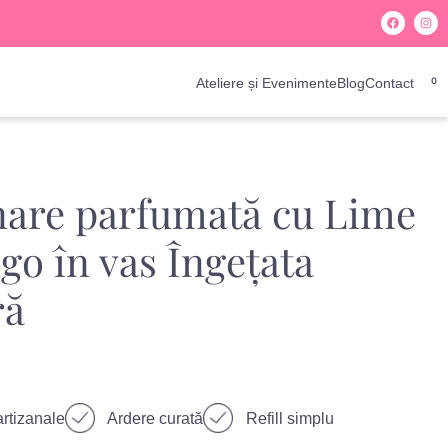
Ateliere și Evenimente
Blog
Contact
0
are parfumată cu Lime
go în vas Îngețata
ră
rtizanale
Ardere curată
Refill simplu