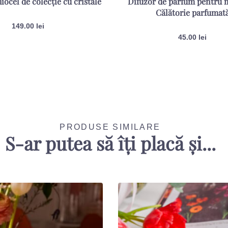
iocel de colecție cu cristale
Difuzor de parfum pentru 
Călătorie parfumat
149.00
lei
45.00
lei
PRODUSE SIMILARE
S-ar putea să îți placă și...