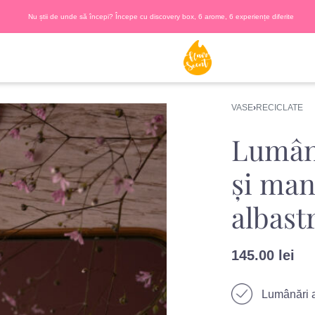
Nu știi de unde să începi? Începe cu discovery box, 6 arome, 6 experiențe diferite
VASE
›
RECICLATE
Lumân
și man
albast
145.00
lei
Lumânări a