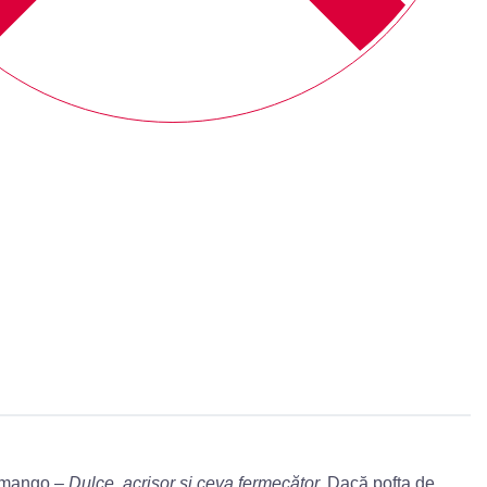
i mango –
Dulce, acrișor și ceva fermecător.
Dacă pofta de