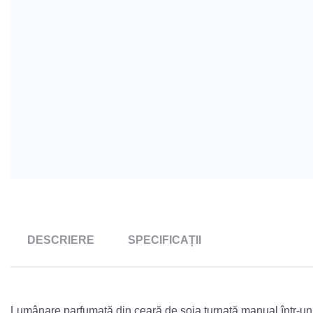
DESCRIERE
SPECIFICAȚII
Lumânare parfumată din ceară de soia turnată manual într-un