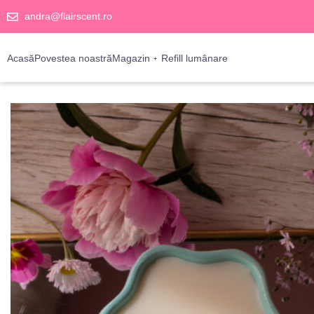
andra@flairscent.ro
Acasă
Povestea noastră
Magazin
Refill lumânare