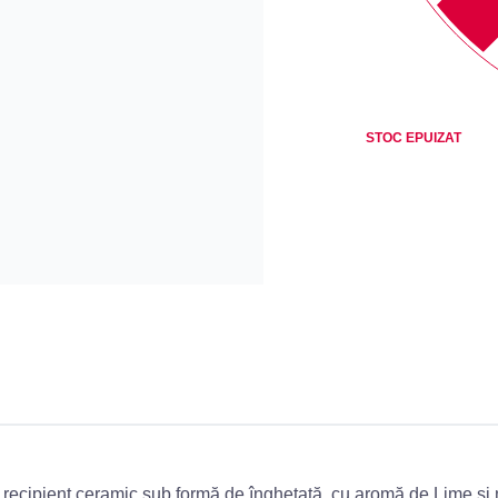
STOC EPUIZAT
 recipient ceramic sub formă de înghețată, cu aromă de Lime ș