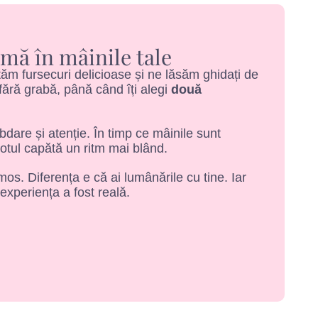
mă în mâinile tale
m fursecuri delicioase și ne lăsăm ghidați de
ără grabă, până când îți alegi
două
ăbdare și atenție. În timp ce mâinile sunt
totul capătă un ritm mai blând.
os. Diferența e că ai lumânările cu tine. Iar
 experiența a fost reală.