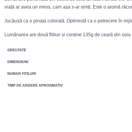
viață ar avea un miros, cam așa s-ar simți. Este o aromă răcor
Jucăușă ca o pinata colorată. Optimistă ca o petrecere în mij
Lumânarea are două fitiluri și conține 135g de ceară din soia
GREUTATE
DIMENSIUNI
NUMAR FITILURI
TIMP DE ARDERE APROXIMATIV