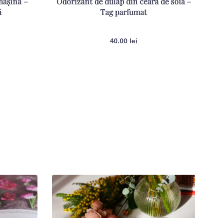
mașină –
Odorizant de dulap din ceară de soia –
ă
Tag parfumat
Evaluat la
5.00
din 5
40.00
lei