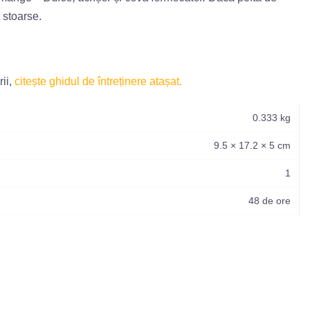
 stoarse.
rii,
citește ghidul de întreținere atașat.
0.333 kg
9.5 × 17.2 × 5 cm
1
48 de ore