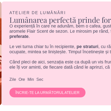
ATELIER DE LUMÂNĂRI
Lumânarea perfectă prinde for
O experiență în care ne adunăm, bem o cafea, gustă
aromele Flair Scent de sezon. Le mirosim pe rând, f
preferate
.
Le vei turna chiar tu în recipiente,
pe straturi
, cu r
ocupate, mintea se liniștește. Timpul încetinește și 
Când pleci de aici, senzația este ca după un vis frum
ele îți vor aminti, de fiecare dată când le aprinzi, că
Zile
Ore
Min
Sec
ÎNCRIE-TE LA URMĂTORUL ATELIER