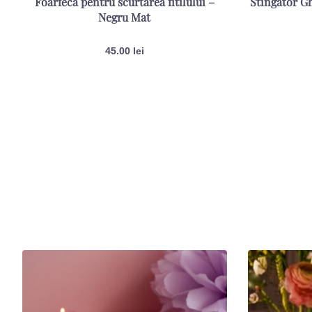
Foarfecă pentru scurtarea fitilului –
Stingător Gh
Negru Mat
45.00
lei