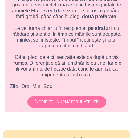
gustăm fursecuri delicioase și ne lăsăm ghidați de
aromele Flair Scent de sezon. Le mirosim pe rând,
fără grabă, până când îți alegi
două preferate
.
Le vei turna chiar tu în recipiente,
pe straturi
, cu
răbdare și atenție. În timp ce mâinile sunt ocupate,
mintea se liniștește. Timpul încetinește și totul
capătă un ritm mai blând.
Când pleci de aici, senzația este ca după un vis
frumos. Diferența e că ai lumânările cu tine. Iar ele
îți vor aminti, de fiecare dată când le aprinzi, că
experiența a fost reală.
Zile
Ore
Min
Sec
ÎNCRIE-TE LA URMĂTORUL ATELIER