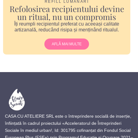
REFILL LUMÂNĂRI
Refolosirea recipientului devine
un ritual, nu un compromis
Îți reumpli recipientul preferat cu aceeași calitate
artizanală, reducând risipa și menținând ritualul.
AFLĂ MAI MULTE
CASA CU ATELIERE SRL este o întreprindere socială de inserție,
înființată în cadrul proiectului «Acceleratorul de Întreprinderi
Sociale în mediul urban!, Id: 301795 cofinanțat din Fondul Social
European Plus (FSE+) prin Programul Educație și Ocupare 2021–