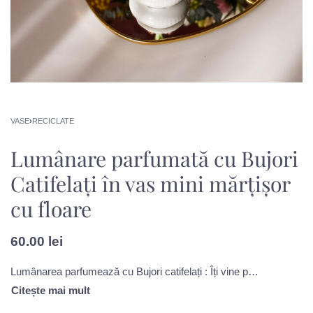
VASE
›
RECICLATE
Lumânare parfumată cu Bujori
Catifelați în vas mini mărțișor
cu floare
60.00
lei
Lumânarea parfumează cu Bujori catifelați : Îți vine parcă să o porți ușor pe mâini, pe obraji, apoi direct în suflet. E buchetul perfect, adunat într-o singură lumânare, mai ales dacă ești în căutarea unei arome mângâietoare, greu de neglijat.