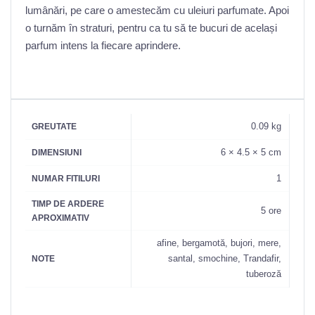
lumânări, pe care o amestecăm cu uleiuri parfumate. Apoi
o turnăm în straturi, pentru ca tu să te bucuri de același
parfum intens la fiecare aprindere.
0.09 kg
GREUTATE
6 × 4.5 × 5 cm
DIMENSIUNI
1
NUMAR FITILURI
TIMP DE ARDERE
5 ore
APROXIMATIV
afine, bergamotă, bujori, mere,
santal, smochine, Trandafir,
NOTE
tuberoză