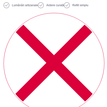
Lumânări artizanale
Ardere curată
Refill simplu