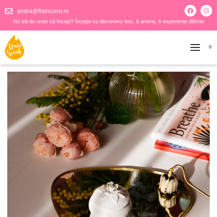
andra@flairscent.ro
Nu știi de unde să începi? Începe cu discovery box, 6 arome, 6 experiențe diferite
0