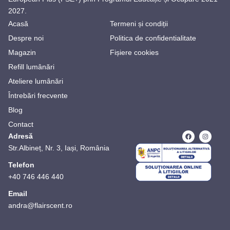
2027.
Acasă
Termeni și condiții
Despre noi
Politica de confidentialitate
Magazin
Fișiere cookies
Refill lumânări
Ateliere lumânări
Întrebări frecvente
Blog
Contact
Adresă
Str.Albineț, Nr. 3, Iași, România
Telefon
+40 746 446 440
Email
andra@flairscent.ro