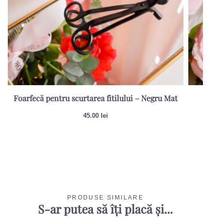
Foarfecă pentru scurtarea fitilului – Negru Mat
Sti
45.00
lei
PRODUSE SIMILARE
S-ar putea să îți placă și...