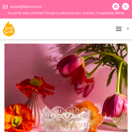
andra@flairscent.ro
Nu știi de unde să începi? Începe cu discovery box, 6 arome, 6 experiențe diferite
0