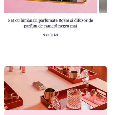
Set cu lumânari parfumate Boem și difuzor de
Re
parfum de cameră negru mat
530.00
lei