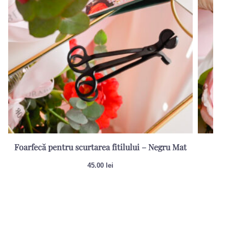
Foarfecă pentru scurtarea fitilului – Negru Mat
Sti
45.00
lei