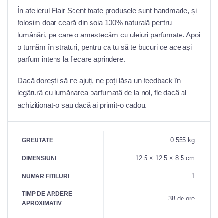
În atelierul Flair Scent toate produsele sunt handmade, și
folosim doar ceară din soia 100% naturală pentru
lumânări, pe care o amestecăm cu uleiuri parfumate. Apoi
o turnăm în straturi, pentru ca tu să te bucuri de același
parfum intens la fiecare aprindere.
Dacă dorești să ne ajuți, ne poți lăsa un feedback în
legătură cu lumânarea parfumată de la noi, fie dacă ai
achizitionat-o sau dacă ai primit-o cadou.
0.555 kg
GREUTATE
12.5 × 12.5 × 8.5 cm
DIMENSIUNI
1
NUMAR FITILURI
TIMP DE ARDERE
38 de ore
APROXIMATIV