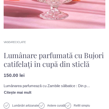
VASE
›
RECICLATE
Lumânare parfumată cu Bujori
catifelați în cupă din sticlă
150.00
lei
Lumânarea parfumează cu Zambile sălbatice : Din piața colorată de miresme, în ceara de soia s-a așezat un buchet zâmbitor de zambile. E o aromă care te va scoate din zona de confort, căci e împletită cu acorduri de iasomie, lavandă și trandafir. Croită parcă ca o rochie vaporoasă din flori, aroma se leagă prin nota de bază dată de mosc. Sigur te va intriga și te va chema să o descoperi.
Lumânări artizanale
Ardere curată
Refill simplu