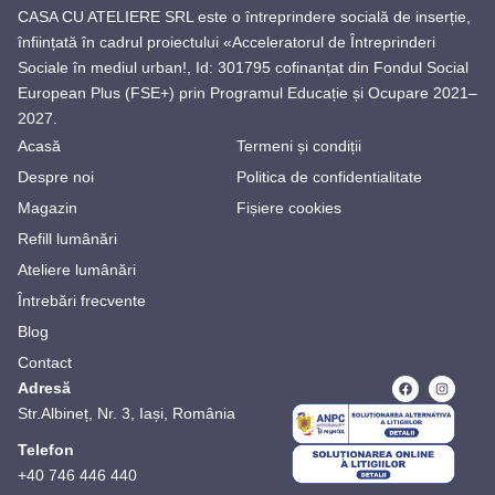
CASA CU ATELIERE SRL este o întreprindere socială de inserție,
înființată în cadrul proiectului «Acceleratorul de Întreprinderi
Sociale în mediul urban!, Id: 301795 cofinanțat din Fondul Social
European Plus (FSE+) prin Programul Educație și Ocupare 2021–
2027.
Acasă
Termeni și condiții
Despre noi
Politica de confidentialitate
Magazin
Fișiere cookies
Refill lumânări
Ateliere lumânări
Întrebări frecvente
Blog
Contact
Adresă
Str.Albineț, Nr. 3, Iași, România
Telefon
+40 746 446 440