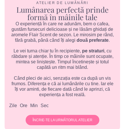
ATELIER DE LUMÂNĂRI
Lumânarea perfectă prinde
formă în mâinile tale
O experiență în care ne adunăm, bem o cafea,
gustăm fursecuri delicioase și ne lăsăm ghidați de
aromele Flair Scent de sezon. Le mirosim pe rând,
fără grabă, până când îți alegi
două preferate
.
Le vei turna chiar tu în recipiente,
pe straturi
, cu
răbdare și atenție. În timp ce mâinile sunt ocupate,
mintea se liniștește. Timpul încetinește și totul
capătă un ritm mai blând.
Când pleci de aici, senzația este ca după un vis
frumos. Diferența e că ai lumânările cu tine. Iar ele
îți vor aminti, de fiecare dată când le aprinzi, că
experiența a fost reală.
Zile
Ore
Min
Sec
ÎNCRIE-TE LA URMĂTORUL ATELIER