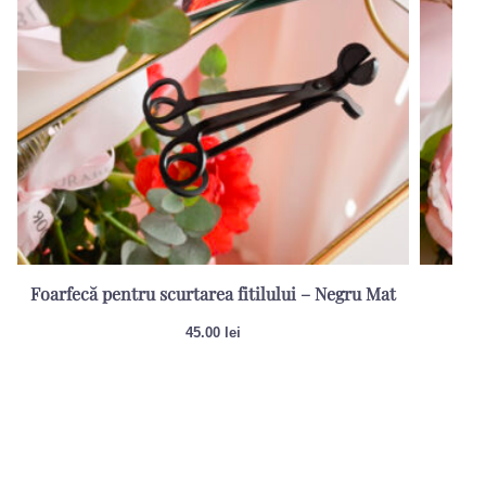
Foarfecă pentru scurtarea fitilului – Negru Mat
Sti
45.00
lei