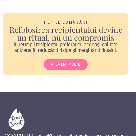
REFILL LUMÂNĂRI
Refolosirea recipientului devine
un ritual, nu un compromis
Îți reumpli recipientul preferat cu aceeași calitate
artizanală, reducând risipa și menținând ritualul.
AFLĂ MAI MULTE
CASA CU ATELIERE SRL este o întreprindere socială de inserție,