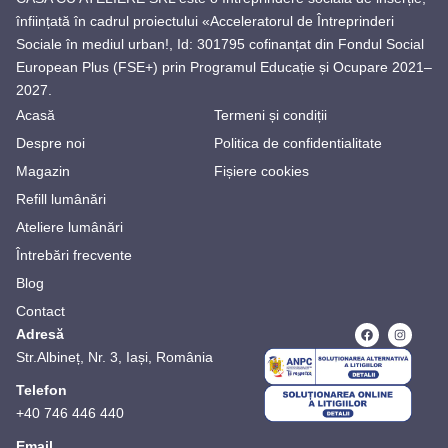
înființată în cadrul proiectului «Acceleratorul de Întreprinderi
Sociale în mediul urban!, Id: 301795 cofinanțat din Fondul Social
European Plus (FSE+) prin Programul Educație și Ocupare 2021–
2027.
Acasă
Termeni și condiții
Despre noi
Politica de confidentialitate
Magazin
Fișiere cookies
Refill lumânări
Ateliere lumânări
Întrebări frecvente
Blog
Contact
Adresă
Str.Albineț, Nr. 3, Iași, România
Telefon
+40 746 446 440
Email