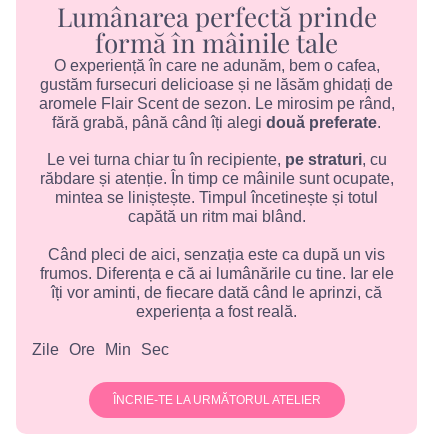
Lumânarea perfectă prinde
formă în mâinile tale
O experiență în care ne adunăm, bem o cafea,
gustăm fursecuri delicioase și ne lăsăm ghidați de
aromele Flair Scent de sezon. Le mirosim pe rând,
fără grabă, până când îți alegi
două preferate
.
Le vei turna chiar tu în recipiente,
pe straturi
, cu
răbdare și atenție. În timp ce mâinile sunt ocupate,
mintea se liniștește. Timpul încetinește și totul
capătă un ritm mai blând.
Când pleci de aici, senzația este ca după un vis
frumos. Diferența e că ai lumânările cu tine. Iar ele
îți vor aminti, de fiecare dată când le aprinzi, că
experiența a fost reală.
Zile
Ore
Min
Sec
ÎNCRIE-TE LA URMĂTORUL ATELIER