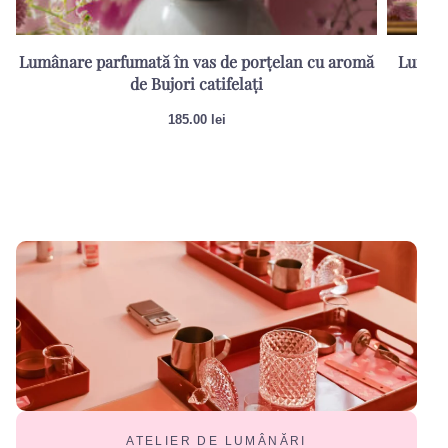
Lumânare parfumată în vas de porțelan cu aromă
Lumâna
de Bujori catifelați
185.00
lei
ATELIER DE LUMÂNĂRI