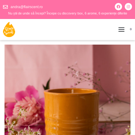
andra@flairscent.ro
Nu știi de unde să începi? Începe cu discovery box, 6 arome, 6 experiențe diferite
0