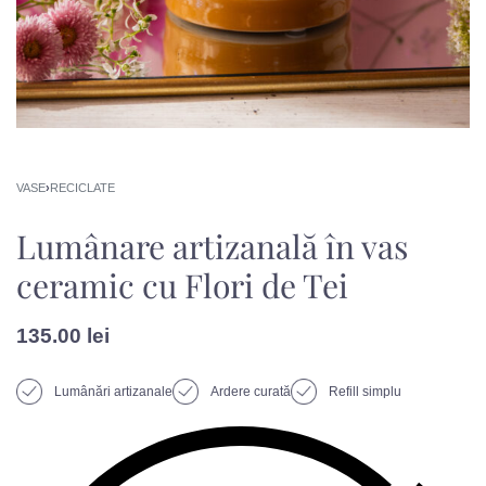
VASE
›
RECICLATE
Lumânare artizanală în vas
ceramic cu Flori de Tei
135.00
lei
Lumânări artizanale
Ardere curată
Refill simplu