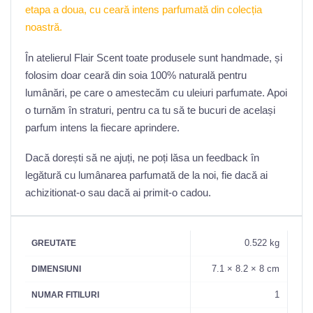
etapa a doua, cu ceară intens parfumată din colecția
noastră.
În atelierul Flair Scent toate produsele sunt handmade, și
folosim doar ceară din soia 100% naturală pentru
lumânări, pe care o amestecăm cu uleiuri parfumate. Apoi
o turnăm în straturi, pentru ca tu să te bucuri de același
parfum intens la fiecare aprindere.
Dacă dorești să ne ajuți, ne poți lăsa un feedback în
legătură cu lumânarea parfumată de la noi, fie dacă ai
achizitionat-o sau dacă ai primit-o cadou.
0.522 kg
GREUTATE
7.1 × 8.2 × 8 cm
DIMENSIUNI
1
NUMAR FITILURI