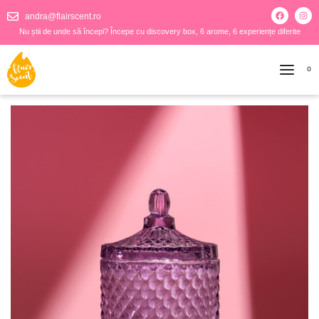
andra@flairscent.ro
Nu știi de unde să începi? Începe cu discovery box, 6 arome, 6 experiențe diferite
0