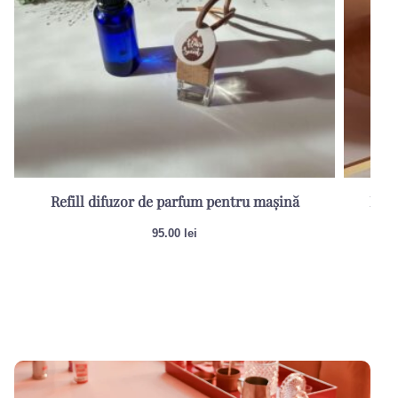
Refill difuzor de parfum pentru mașină
Lumâ
95.00
lei