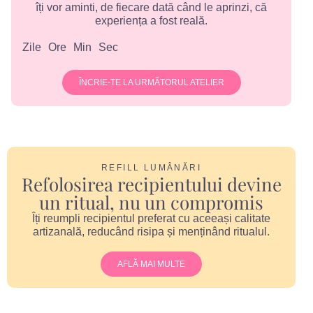
îți vor aminti, de fiecare dată când le aprinzi, că
experiența a fost reală.
Zile
Ore
Min
Sec
ÎNCRIE-TE LA URMĂTORUL ATELIER
REFILL LUMÂNĂRI
Refolosirea recipientului devine
un ritual, nu un compromis
Îți reumpli recipientul preferat cu aceeași calitate
artizanală, reducând risipa și menținând ritualul.
AFLĂ MAI MULTE