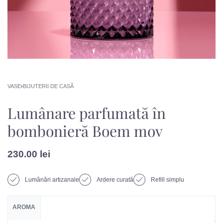
VASE
›
BIJUTERII DE CASĂ
Lumânare parfumată în
bombonieră Boem mov
230.00
lei
Lumânări artizanale
Ardere curată
Refill simplu
AROMA