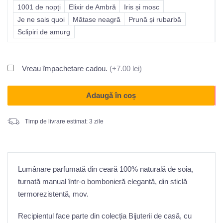
1001 de nopți
Elixir de Ambră
Iris și mosc
Je ne sais quoi
Mătase neagră
Prună și rubarbă
Sclipiri de amurg
Vreau împachetare cadou.
(+7.00 lei)
Adaugă în coș
Timp de livrare estimat: 3 zile
Lumânare parfumată din ceară 100% naturală de soia,
turnată manual într-o bombonieră elegantă, din sticlă
termorezistentă, mov.
Recipientul face parte din colecția Bijuterii de casă, cu