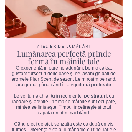
ATELIER DE LUMÂNĂRI
Lumânarea perfectă prinde
formă în mâinile tale
O experiență în care ne adunăm, bem o cafea,
gustăm fursecuri delicioase și ne lăsăm ghidați de
aromele Flair Scent de sezon. Le mirosim pe rând,
fără grabă, până când îți alegi
două preferate
.
Le vei turna chiar tu în recipiente,
pe straturi
, cu
răbdare și atenție. În timp ce mâinile sunt ocupate,
mintea se liniștește. Timpul încetinește și totul
capătă un ritm mai blând.
Când pleci de aici, senzația este ca după un vis
frumos. Diferența e că ai lumânările cu tine. Iar ele