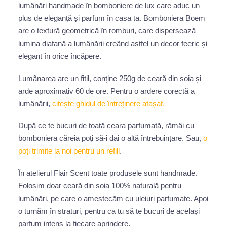
lumânări handmade în bomboniere de lux care aduc un
plus de eleganță și parfum în casa ta. Bomboniera Boem
are o textură geometrică în romburi, care dispersează
lumina diafană a lumânării creând astfel un decor feeric și
elegant în orice încăpere.
Lumânarea are un fitil, conține 250g de ceară din soia și
arde aproximativ 60 de ore. Pentru o ardere corectă a
lumânării,
citește ghidul de întreținere atașat.
După ce te bucuri de toată ceara parfumată, rămâi cu
bomboniera căreia poți să-i dai o altă întrebuințare. Sau,
o
poți trimite la noi pentru un refill
.
În atelierul Flair Scent toate produsele sunt handmade.
Folosim doar ceară din soia 100% naturală pentru
lumânări, pe care o amestecăm cu uleiuri parfumate. Apoi
o turnăm în straturi, pentru ca tu să te bucuri de același
parfum intens la fiecare aprindere.